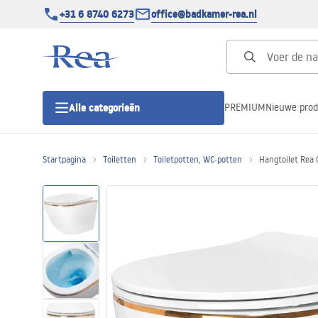
+31 6 8740 6273
office@badkamer-rea.nl
PREMIUM
Nieuwe pro
Alle categorieën
Startpagina
Toiletten
Toiletpotten, WC-potten
Hangtoilet Rea 
Douchecabines
Douchedeur
Douchebakken
Lineaire Douchegoten