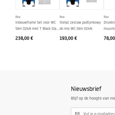
Afstand montagebouten
180
mm
Inclusief zitting
Ja, wit
Rea
Rea
Rea
Inbouwframe Set voor WC
Stelaż zestaw podtynkowy
Drukkn
Slim 024N met T Black Glass
do mis WC Slim 024N
muurin
Bedieningsplaat
Slim02
238,00 €
193,00 €
78,00
Nieuwsbrief
Blijf op de hoogte van n