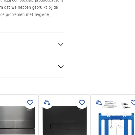
ankzij een speciale productiefase is
em dat we hebben gebruikt bij de
ande problemen met hygiëne,
nado
ud
ramiek