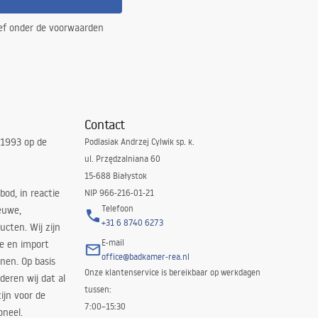
ef onder de voorwaarden
Contact
 1993 op de
Podlasiak Andrzej Cylwik sp. k.
ul. Przędzalniana 60
15-688 Białystok
bod, in reactie
NIP 966-216-01-21
Telefoon
euwe,
+31 6 8740 6273
cten. Wij zijn
E-mail
ie en import
office@badkamer-rea.nl
nen. Op basis
Onze klantenservice is bereikbaar op werkdagen
deren wij dat al
tussen:
ijn voor de
7:00–15:30
oneel.