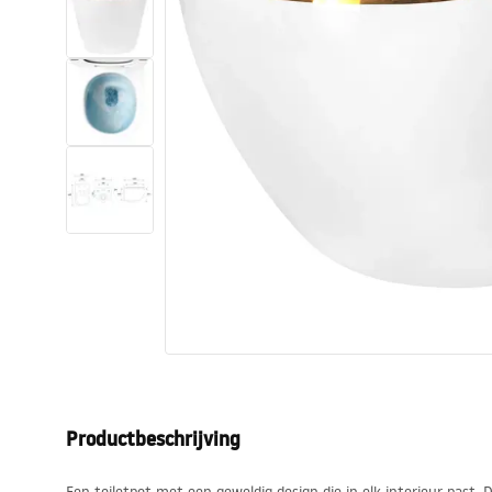
Toiletten
Wastafels
Baden en badwanden
Kranen
Douches
Keuken
Badkameraccessoires
Productbeschrijving