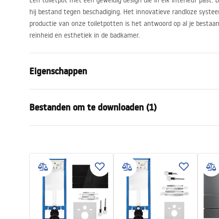
Een toiletpot met een geweldig design die in elk interieur past. D
hij bestand tegen beschadiging. Het innovatieve randloze syste
productie van onze toiletpotten is het antwoord op al je besta
reinheid en esthetiek in de badkamer.
Eigenschappen
Montagewijze
Hangend
Bestanden om te downloaden (1)
Spoelsysteem
Rimless Tor
Kleur
Wit, Wit/Go
Montagehandleiding
Afwerking
Glanzend
WC.pdf
Materiaal
Sanitair ke
Lengte
490
mm
Breedte
365
mm
Hoogte
370
mm