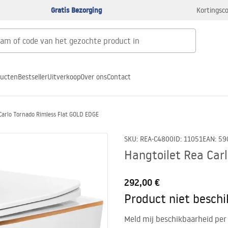
Gratis Bezorging
Kortingsco
ducten
Bestseller
Uitverkoop
Over ons
Contact
Carlo Tornado Rimless Flat GOLD EDGE
SKU
:
REA-C4800
ID
:
11051
EAN
:
59
Hangtoilet Rea Car
292,00 €
Product niet besch
Meld mij beschikbaarheid per 