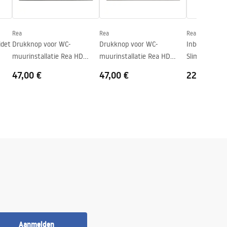
Rea
Rea
Rea
idet
Drukknop voor WC-
Drukknop voor WC-
Inbouwframe
muurinstallatie Rea HD
muurinstallatie Rea HD
Slim 024N m
K011A-Q and Slim 024N
K011A-Q en Slim 024N Titan
Bedieningspl
47,00 €
47,00 €
226,00 €
Satin
Aanmelden