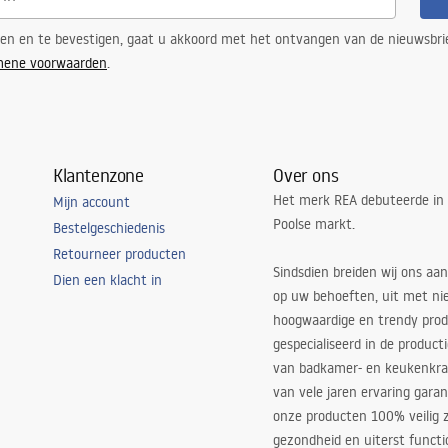
ren en te bevestigen, gaat u akkoord met het ontvangen van de nieuwsbri
mene voorwaarden
.
Klantenzone
Over ons
Het merk REA debuteerde in
Mijn account
Poolse markt.
Bestelgeschiedenis
Retourneer producten
Sindsdien breiden wij ons aan
Dien een klacht in
op uw behoeften, uit met ni
hoogwaardige en trendy produ
gespecialiseerd in de product
van badkamer- en keukenkra
van vele jaren ervaring garan
onze producten 100% veilig z
gezondheid en uiterst functi