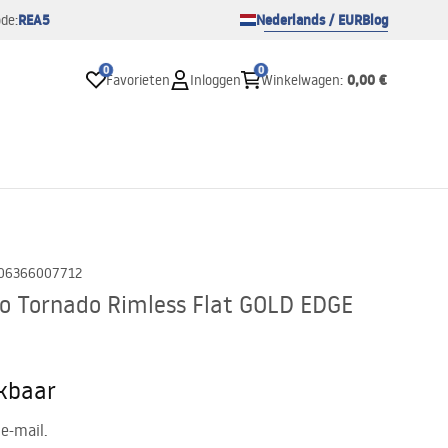
REA5
Nederlands / EUR
Blog
de:
0
0
0,00 €
Favorieten
Inloggen
Winkelwagen
:
06366007712
lo Tornado Rimless Flat GOLD EDGE
ikbaar
e-mail.