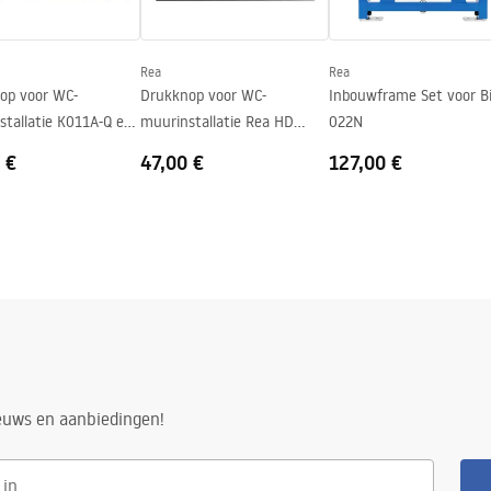
Rea
Rea
op voor WC-
Drukknop voor WC-
Inbouwframe Set voor B
stallatie K011A-Q en
muurinstallatie Rea HD
022N
4N Rea T Titan
K011A-Q en Slim 024N Black
 €
47,00 €
127,00 €
ieuws en aanbiedingen!