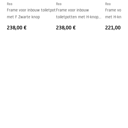
Afstand montagebouten
180
mm
Rea
Rea
Rea
Frame voor inbouw toiletpot
Frame voor inbouw
Frame voor i
Inclusief zitting
Ja, wit
met F Zwarte knop
toiletpotten met H-knop
met H-knop 
Zwart
238,00 €
238,00 €
221,00 €