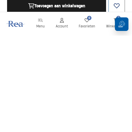
Toevoegen aan winkelwagen
0
0
Menu
Account
Favorieten
Winkelwagen
Nieuwsbrief
Blijf op de hoogte van nieuws en aanbiedingen!
Aanmelden
Door uw gegevens in te voeren en te bevestigen, gaat u akkoord
met het ontvangen van de nieuwsbrief onder de voorwaarden
zoals beschreven in de
Algemene voorwaarden
.