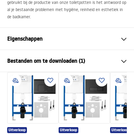
gebruikt bij de productie van onze toiletpotten is het antwoord op
al je bestaande problemen met hygiëne, reinheid en esthetiek in
de badkamer.
Eigenschappen
Montagewijze
Hangend
Bestanden om te downloaden (1)
Spoelsysteem
Rimless Tornado NFQ (New
Flushing)
Montagehandleiding
Kleur
Wit/Goud
WC.pdf
Afwerking
Glanzend
Materiaal
Sanitair keramiek
Lengte
490
mm
Breedte
365
mm
Hoogte
350
mm
Uitverkoop
Uitverkoop
Uitverkoop