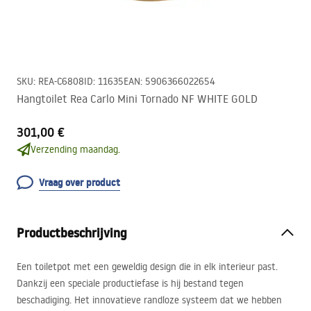
SKU
:
REA-C6808
ID
:
11635
EAN
:
5906366022654
Hangtoilet Rea Carlo Mini Tornado NF WHITE GOLD
301,00 €
Verzending maandag.
Vraag over product
Productbeschrijving
Een toiletpot met een geweldig design die in elk interieur past.
Dankzij een speciale productiefase is hij bestand tegen
beschadiging. Het innovatieve randloze systeem dat we hebben