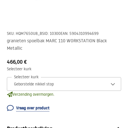
SKU
:
HQM7650U8_BS
ID
:
10300
EAN
:
5904310994699
granieten spoelbak MARC 110 WORKSTATION Black
Metallic
466,00 €
Selecteer kurk
Selecteer kurk
Verzending overmorgen.
Vraag over product