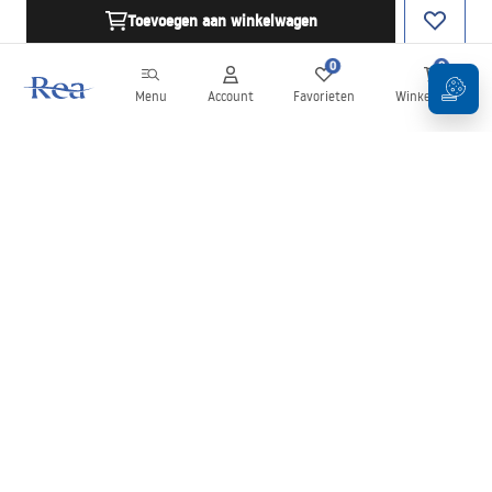
Toevoegen aan winkelwagen
0
0
Menu
Account
Favorieten
Winkelwagen
Nieuwsbrief
Blijf op de hoogte van nieuws en aanbiedingen!
Aanmelden
Door uw gegevens in te voeren en te bevestigen, gaat u akkoord
met het ontvangen van de nieuwsbrief onder de voorwaarden
zoals beschreven in de
Algemene voorwaarden
.