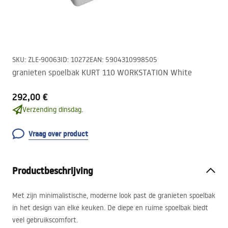
SKU
:
ZLE-90063
ID
:
10272
EAN
:
5904310998505
granieten spoelbak KURT 110 WORKSTATION White
292,00 €
Verzending dinsdag.
Vraag over product
Productbeschrijving
Met zijn minimalistische, moderne look past de granieten spoelbak
in het design van elke keuken. De diepe en ruime spoelbak biedt
veel gebruikscomfort.