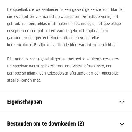
De spoelbak die we aanbieden is een geweldige keuze voor klanten
die kwaliteit en vakmanschap waarderen. De tijdloze vorm, het
gebruik van eersteklas materialen en technologie, het geweldige
design en de compatibiliteit van de gebruikte oplossingen
garanderen een perfect eindresultaat en vullen elke
keukenruimte. Er zijn verschillende kleurvarianten beschikbaar.
Dit model is zeer royaal uitgerust met extra keukenaccessoires.
De spoelbak wordt geleverd met een vloeistofdispenser, een
bamboe snijplank, een telescopisch afdruiprek en een opgerolde
staal-siliconen mat.
Eigenschappen
Lengte spoelbak (mm)
500
mm
Bestanden om te downloaden (2)
De breedte van de
595
mm