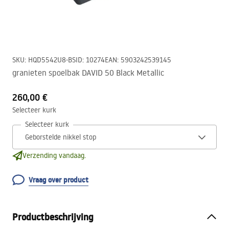
SKU
:
HQD5542U8-BS
ID
:
10274
EAN
:
5903242539145
granieten spoelbak DAVID 50 Black Metallic
260,00 €
Selecteer kurk
Selecteer kurk
Verzending vandaag.
Vraag over product
Productbeschrijving