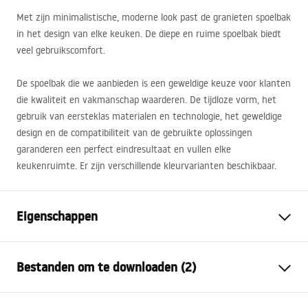
Met zijn minimalistische, moderne look past de granieten spoelbak
in het design van elke keuken. De diepe en ruime spoelbak biedt
veel gebruikscomfort.
De spoelbak die we aanbieden is een geweldige keuze voor klanten
die kwaliteit en vakmanschap waarderen. De tijdloze vorm, het
gebruik van eersteklas materialen en technologie, het geweldige
design en de compatibiliteit van de gebruikte oplossingen
garanderen een perfect eindresultaat en vullen elke
keukenruimte. Er zijn verschillende kleurvarianten beschikbaar.
Eigenschappen
Lengte spoelbak (mm)
420
mm
Bestanden om te downloaden (2)
De breedte van de
550
mm
spoelbak (mm)