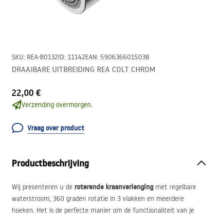
SKU
:
REA-B0132
ID
:
11142
EAN
:
5906366015038
DRAAIBARE UITBREIDING REA COLT CHROM
22,00 €
Verzending overmorgen.
Vraag over product
Productbeschrijving
roterende kraanverlenging
Wij presenteren u de
met regelbare
waterstroom, 360 graden rotatie in 3 vlakken en meerdere
hoeken. Het is de perfecte manier om de functionaliteit van je