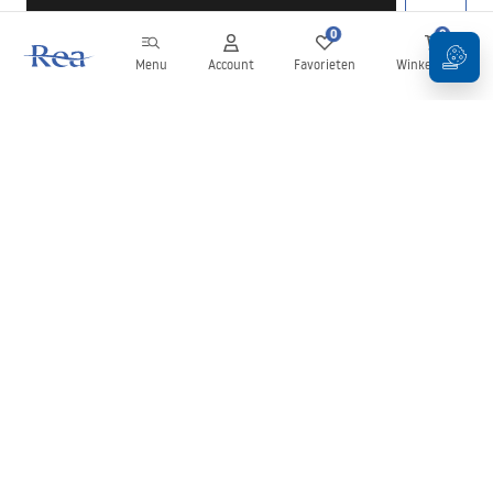
0
0
Menu
Account
Favorieten
Winkelwagen
Nieuwsbrief
Blijf op de hoogte van nieuws en aanbiedingen!
Aanmelden
Door uw gegevens in te voeren en te bevestigen, gaat u akkoord
met het ontvangen van de nieuwsbrief onder de voorwaarden
zoals beschreven in de
Algemene voorwaarden
.