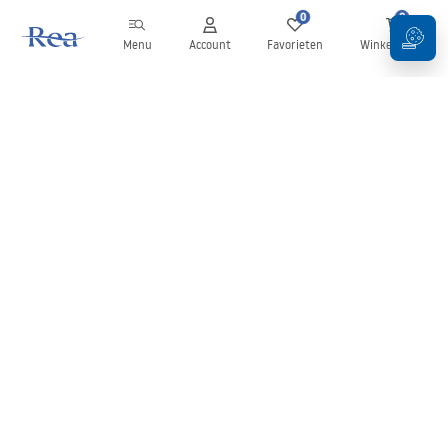
0
0
Menu
Account
Favorieten
Winkelwagen
Nieuwsbrief
Blijf op de hoogte van nieuws en aanbiedingen!
Aanmelden
Door uw gegevens in te voeren en te bevestigen, gaat u akkoord
met het ontvangen van de nieuwsbrief onder de voorwaarden
zoals beschreven in de
Algemene voorwaarden
.