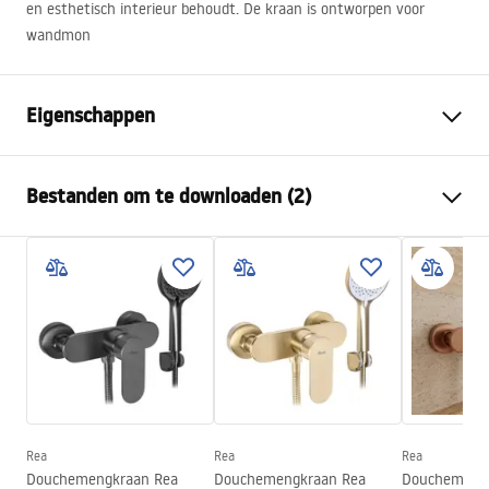
en esthetisch interieur behoudt. De kraan is ontworpen voor
wandmon
Eigenschappen
Kraan type
douche
Bestanden om te downloaden (2)
Montagewijze
Wandmontage
Kleur
Titaniumkleur
Montagehandleiding
Materiaal
Messing, ABS
Faucet.pdf
Hoogte
80
mm
Coatingtechnologie
PVD
Garantievoorwaarden
Aansluitdiameter:
1/2 inch
Warranty_Terms_and_Conditions_Faucets_-_5.pdf
Afstand van
150
mm
wateraansluitingen
Rea
Rea
Rea
Garantie
5 jaar
Douchemengkraan Rea
Douchemengkraan Rea
Douchemeng