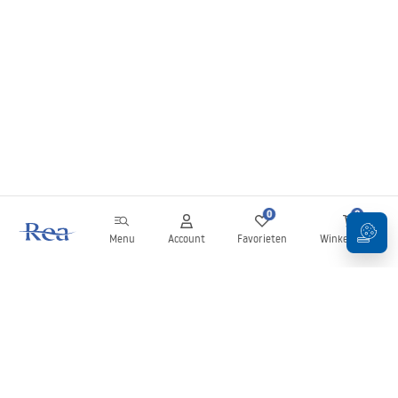
0
0
Menu
Account
Favorieten
Winkelwagen
Nieuwsbrief
Blijf op de hoogte van nieuws en aanbiedingen!