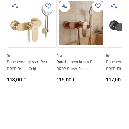
Montagehandleiding
Materiaal
Messing, ABS
Faucet.pdf
Hoogte
105
mm
Coatingtechnologie
PVD
Garantievoorwaarden
Aansluitdiameter:
1/2 inch
Warranty_Terms_and_Conditions_Faucets_-_5.pdf
Afstand van
150
mm
wateraansluitingen
Rea
Rea
Rea
Garantie
5 jaar
Douchemengkraan Rea
Douchemengkraan Rea
Douchemeng
DROP Brush Gold
DROP Brush Copper
DROP Titan
118,00 €
116,00 €
117,00 €