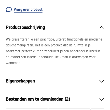
Vraag over product
Productbeschrijving
We presenteren je een prachtige, uiterst functionele en moderne
douchemengkraan. Het is een product dat de ruimte in je
badkamer perfect vult en tegelijkertijd een onberispelijk uiterlijk
en esthetisch interieur behoudt. De kraan is ontworpen voor
wandmon
Eigenschappen
Kraan type
douche
Bestanden om te downloaden (2)
Montagewijze
Wandmontage
Kleur
Goud geborsteld