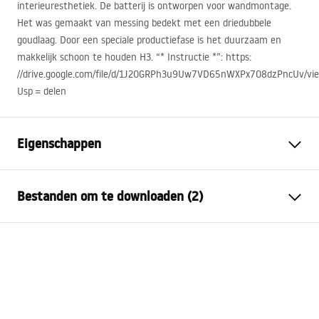
interieuresthetiek. De batterij is ontworpen voor wandmontage.
Het was gemaakt van messing bedekt met een driedubbele
goudlaag. Door een speciale productiefase is het duurzaam en
makkelijk schoon te houden H3. “* Instructie *”: https:
//drive.google.com/file/d/1J2OGRPh3u9Uw7VD65nWXPx7O8dzPncUv/vi
Usp = delen
Eigenschappen
Kraan type
douche
Bestanden om te downloaden (2)
Montagewijze
Wandmontage
Kleur
Zwart
Montagehandleiding
Materiaal
Messing, ABS
Faucet.pdf
Coatingtechnologie
Electroplating
Aansluitdiameter:
1/2 inch
Garantievoorwaarden
Afstand van
150
mm