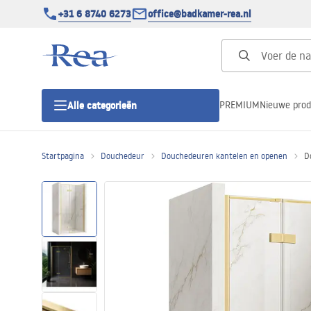
+31 6 8740 6273
office@badkamer-rea.nl
PREMIUM
Nieuwe pro
Alle categorieën
Startpagina
Douchedeur
Douchedeuren kantelen en openen
D
Douchecabines
Douchedeur
Douchebakken
Lineaire Douchegoten