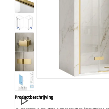
Toiletten
Wastafels
Baden en badwanden
Kranen
Douches
Keuken
Badkameraccessoires
Productbeschrijving