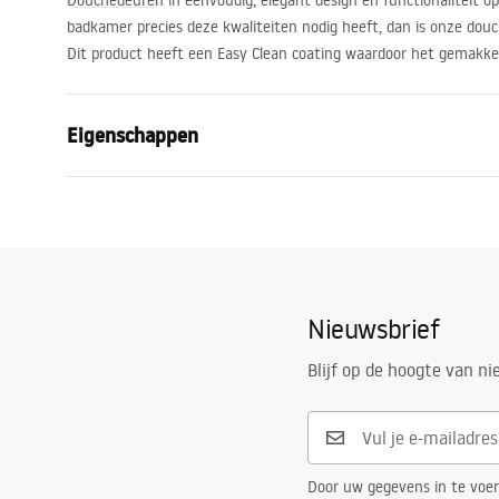
Douchedeuren in eenvoudig, elegant design en functionaliteit op
badkamer precies deze kwaliteiten nodig heeft, dan is onze douc
Dit product heeft een Easy Clean coating waardoor het gemakkel
Eigenschappen
Manier om de deur te openen
Kantelbaar
Afmetingen van de deur
80
Glasdikte:
6 mm
Hoogte van de douchedeur
200
cm
Nieuwsbrief
Profielmateriaal
Aluminium
Blijf op de hoogte van n
Materiaal hanteren:
Messing
Richting van opening
buiten
Easy Clean-coating
Ja, aan één
Afwerking van profielen
geborsteld 
Door uw gegevens in te voe