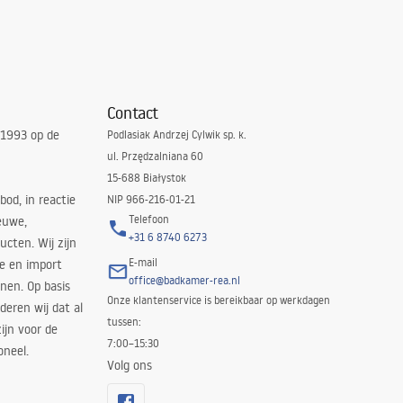
Contact
 1993 op de
Podlasiak Andrzej Cylwik sp. k.
ul. Przędzalniana 60
15-688 Białystok
bod, in reactie
NIP 966-216-01-21
Telefoon
euwe,
+31 6 8740 6273
cten. Wij zijn
E-mail
ie en import
office@badkamer-rea.nl
nen. Op basis
Onze klantenservice is bereikbaar op werkdagen
deren wij dat al
tussen:
ijn voor de
7:00–15:30
oneel.
Volg ons