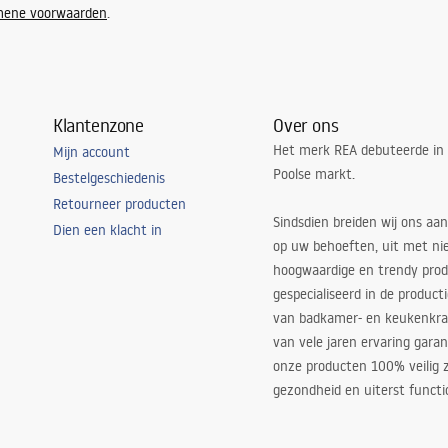
mene voorwaarden
.
n
Klantenzone
Over ons
Het merk REA debuteerde in
Mijn account
Poolse markt.
Bestelgeschiedenis
Retourneer producten
Sindsdien breiden wij ons aan
Dien een klacht in
op uw behoeften, uit met ni
hoogwaardige en trendy produ
gespecialiseerd in de product
van badkamer- en keukenkra
van vele jaren ervaring garan
onze producten 100% veilig z
gezondheid en uiterst functi