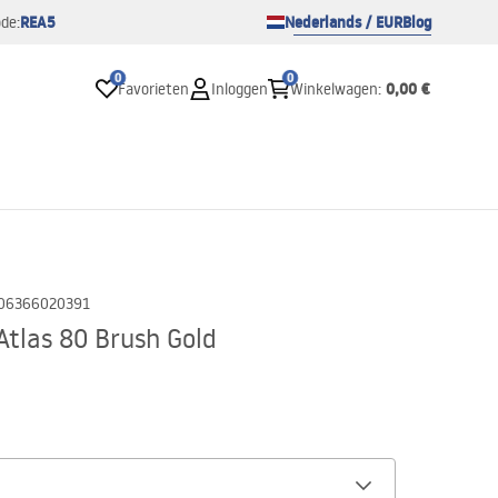
REA5
Nederlands / EUR
Blog
de:
0
0
0,00 €
Favorieten
Inloggen
Winkelwagen
:
06366020391
tlas 80 Brush Gold