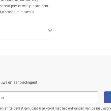
 het hoogste niveau. Als je
hedeur precies wat je nodig hebt.
ijk schoon te maken is.
ieuws en aanbiedingen!
 kant van het glas
goud
ren en te bevestigen, gaat u akkoord met het ontvangen van de nieuwsbri