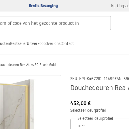
Gratis Bezorging
Kortingsco
ducten
Bestseller
Uitverkoop
Over ons
Contact
ouchedeuren Rea Atlas 80 Brush Gold
SKU
:
KPL-K4672
ID
:
11499
EAN
:
59
Douchedeuren Rea A
452,00 €
Selecteer deurprofiel
Selecteer deurprofiel