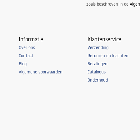
zoals beschreven in de
Alge
Set afdichtingen inbegrepen
Ja
Kan zonder douchebak worden geïnstalleerd
Ja
Garantie
24 maande
Informatie
Klantenservice
Over ons
Verzending
Contact
Retouren en klachten
Blog
Betalingen
Algemene voorwaarden
Catalogus
Onderhoud