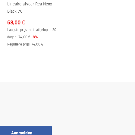
Lineaire afvoer Rea Neox
Black 70
68,00 €
Laagste prijs in de afgelopen 30
dagen:
74,00 €
-
8
%
Reguliere prijs
:
74,00 €
Aanmelden