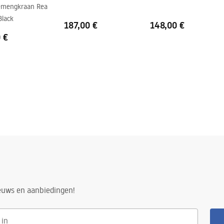
mengkraan Rea
Black
187,00 €
148,00 €
 €
n
ieuws en aanbiedingen!