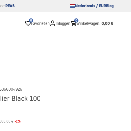
REA5
Nederlands / EUR
Blog
de:
0
0
0,00 €
Favorieten
Inloggen
Winkelwagen
:
6366004926
ier Black 100
-
1
%
388,00 €