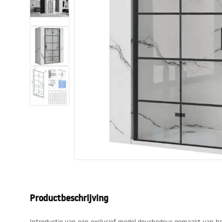
Toiletten
Wastafels
Baden en badwanden
Kranen
Douches
Keuken
Badkameraccessoires
Productbeschrijving