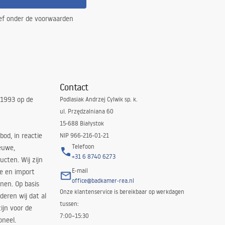
ef onder de voorwaarden
Contact
 1993 op de
Podlasiak Andrzej Cylwik sp. k.
ul. Przędzalniana 60
15-688 Białystok
bod, in reactie
NIP 966-216-01-21
Telefoon
euwe,
+31 6 8740 6273
cten. Wij zijn
E-mail
ie en import
office@badkamer-rea.nl
nen. Op basis
Onze klantenservice is bereikbaar op werkdagen
deren wij dat al
tussen:
ijn voor de
7:00–15:30
oneel.