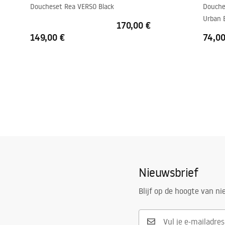
Doucheset Rea VERSO Black
Douche
Set afdichtingen inbegrepen
Ja
Urban 
Kan zonder douchebak worden geïnstalleerd
Ja
170,00 €
149,00 €
74,00
Garantie
24 maande
Nieuwsbrief
Blijf op de hoogte van n