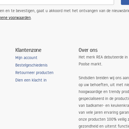
ren en te bevestigen, gaat u akkoord met het ontvangen van de nieuwsbri
mene voorwaarden
.
Klantenzone
Over ons
Het merk REA debuteerde in
Mijn account
Poolse markt.
Bestelgeschiedenis
Retourneer producten
Sindsdien breiden wij ons aan
Dien een klacht in
op uw behoeften, uit met ni
hoogwaardige en trendy produ
gespecialiseerd in de product
van badkamer- en keukenkra
van vele jaren ervaring garan
onze producten 100% veilig z
gezondheid en uiterst functi