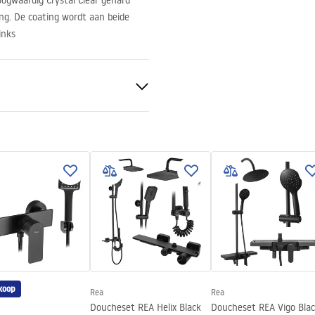
ogwaardig Crystal Clear gehard
ng. De coating wordt aan beide
inks
r
e zijden van het glas
koop
Rea
Rea
00-920, 1000-1020
Doucheset REA Helix Black
Doucheset REA Vigo Bla