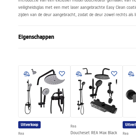
Introductie van een exclusief model douchedeur gemaakt van ho
veiligheidsglas met een met laser aangebrachte Easy Clean coati
zijden van de deur aangebracht, zodat de deur zowel rechts als l
Eigenschappen
Manier om de deur te openen
Opvouwbaa
Afmetingen van de deur
100
Glasdikte:
6 mm
Hoogte van de douchedeur
190
cm
Profielmateriaal
Aluminium
Materiaal hanteren:
Messing
Easy Clean-coating
Ja, aan beid
Afwerking van profielen
zwart
Uitverkoop
Uitver
Rea
Aanpassing op de profielen
800-820, 9
Doucheset REA Max Black
Rea
Rea