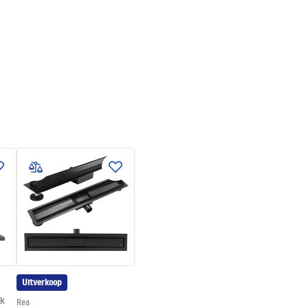
Uitverkoop
ck
Rea