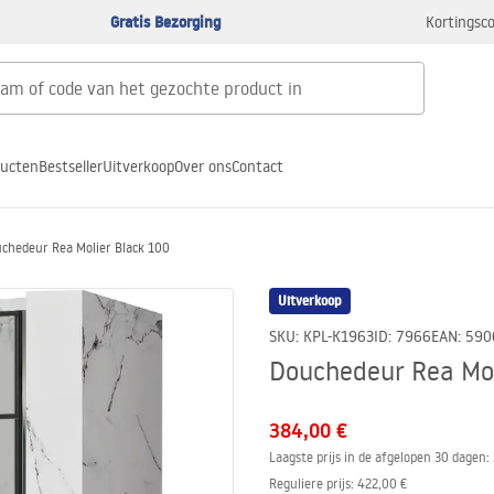
Gratis Bezorging
Kortingsco
ducten
Bestseller
Uitverkoop
Over ons
Contact
chedeur Rea Molier Black 100
Uitverkoop
SKU
:
KPL-K1963
ID
:
7966
EAN
:
590
Douchedeur Rea Mol
384,00 €
Laagste prijs in de afgelopen 30 dagen:
Reguliere prijs
:
422,00 €