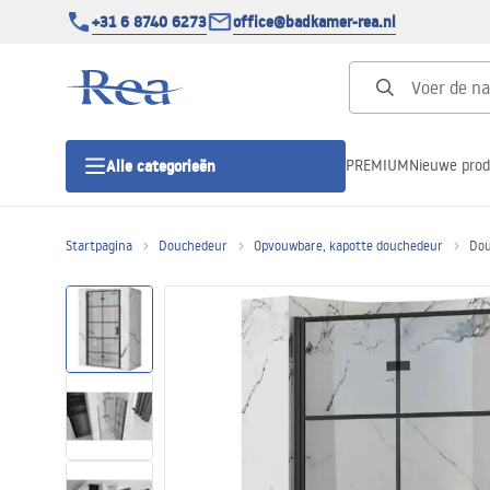
+31 6 8740 6273
office@badkamer-rea.nl
PREMIUM
Nieuwe pro
Alle categorieën
Startpagina
Douchedeur
Opvouwbare, kapotte douchedeur
Dou
Douchecabines
Douchedeur
Douchebakken
Lineaire Douchegoten