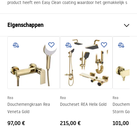
product heeft een Easy Clean coating waardoor het gemakkelijk s
Eigenschappen
Manier om de deur te openen
Kantelbaar
Afmetingen van de deur
100
De richting van de deur
Universeel
Glasdikte:
6 mm
Hoogte van de douchedeur
200
cm
Ingangsbreedte
60 cm
Rea
Rea
Rea
Profielmateriaal
Aluminium
Douchemengkraan Rea
Doucheset REA Helix Gold
Douchemeng
Materiaal hanteren:
Aluminium
Veneta Gold
Storm Gold
Richting van opening
buiten
97,00 €
215,00 €
101,00 €
Easy Clean-coating
Ja, aan één kant van het glas