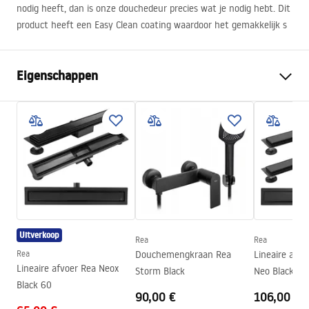
nodig heeft, dan is onze douchedeur precies wat je nodig hebt. Dit
product heeft een Easy Clean coating waardoor het gemakkelijk s
Eigenschappen
Manier om de deur te openen
Kantelbaar
Afmetingen van de deur
80
De richting van de deur
Universeel
Glasdikte:
6 mm
Hoogte van de douchedeur
200
cm
Ingangsbreedte
50 cm
Uitverkoop
Rea
Rea
Profielmateriaal
Aluminium
Rea
Douchemengkraan Rea
Lineaire afvo
Materiaal hanteren:
Aluminium
Lineaire afvoer Rea Neox
Storm Black
Neo Black 70
Black 60
Richting van opening
buiten
90,00 €
106,00 €