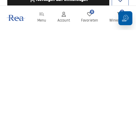
0
0
Menu
Account
Favorieten
Winkelwagen
Nieuwsbrief
Blijf op de hoogte van nieuws en aanbiedingen!
Aanmelden
Door uw gegevens in te voeren en te bevestigen, gaat u akkoord
met het ontvangen van de nieuwsbrief onder de voorwaarden
zoals beschreven in de
Algemene voorwaarden
.