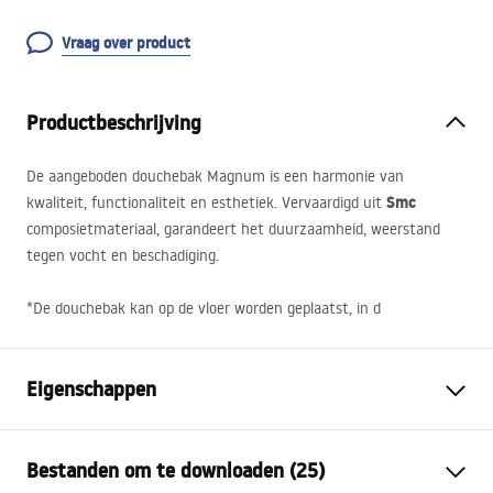
Vraag over product
Productbeschrijving
De aangeboden douchebak Magnum is een harmonie van
Smc
kwaliteit, functionaliteit en esthetiek. Vervaardigd uit
composietmateriaal, garandeert het duurzaamheid, weerstand
tegen vocht en beschadiging.
*De douchebak kan op de vloer worden geplaatst, in d
Eigenschappen
Kleur
Grijs
Bestanden om te downloaden (25)
Lengte
1000
mm