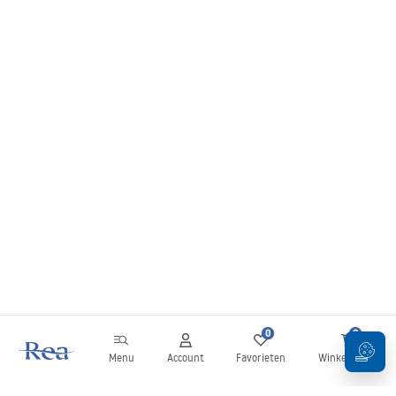
Installatie instructies
manual - NL.pdf
инструкции за инсталација
manual - ME.pdf
упутства за инсталацију
manual - RS.pdf
instructions d'installation
manual - BE.pdf
0
0
Menu
Account
Favorieten
Winkelwagen
Installationsanleitung