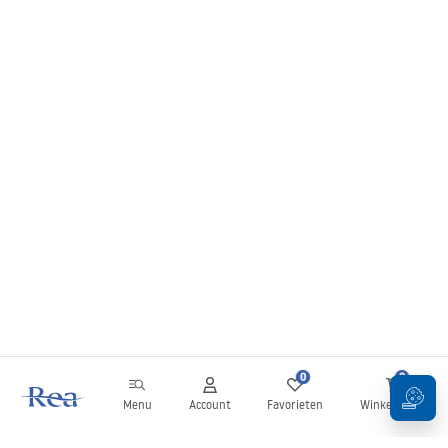
Installatie instructies
manual - NL.pdf
инструкции за инсталација
manual - ME.pdf
упутства за инсталацију
manual - RS.pdf
instructions d'installation
manual - BE.pdf
0
0
Menu
Account
Favorieten
Winkelwagen
Installationsanleitung