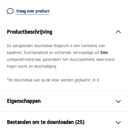
Vraag over product
Productbeschrijving
De aangeboden douchebak Magnum is een harmonie van
Smc
kwaliteit, functionaliteit en esthetiek. Vervaardigd uit
composietmateriaal, garandeert het duurzaamheid, weerstand
tegen vocht en beschadiging.
*De douchebak kan op de vloer worden geplaatst, in d
Eigenschappen
Kleur
Wit, Steenlook
Bestanden om te downloaden (25)
Materiaal
SMC composiet