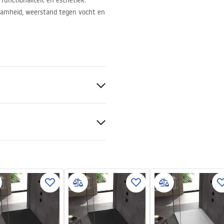
unctionaliteit en esthetiek.
aamheid, weerstand tegen vocht en
iet
gehandleiding
 tray.pdf
, Inbouw