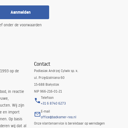
Aanmelden
ef onder de voorwaarden
Contact
 1993 op de
Podlasiak Andrzej Cylwik sp. k.
ul. Przędzalniana 60
15-688 Białystok
bod, in reactie
NIP 966-216-01-21
Telefoon
euwe,
+31 6 8740 6273
cten. Wij zijn
E-mail
ie en import
office@badkamer-rea.nl
nen. Op basis
Onze klantenservice is bereikbaar op werkdagen
deren wij dat al