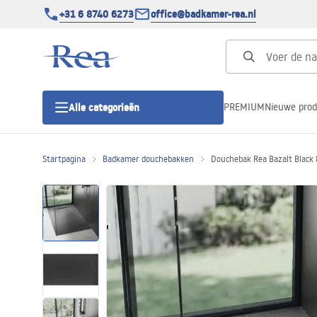
+31 6 8740 6273
office@badkamer-rea.nl
PREMIUM
Nieuwe pro
Alle categorieën
Startpagina
Badkamer douchebakken
Douchebak Rea Bazalt Black
Douchecabines
Douchedeur
Douchebakken
Lineaire Douchegoten