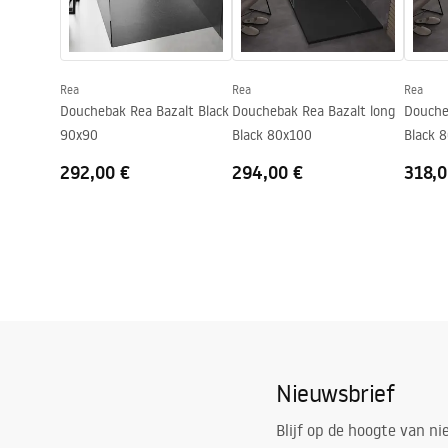
Inclusief sifon
Ja
Garantie
24 maande
Rea
Rea
Rea
Douchebak Rea Bazalt Black
Douchebak Rea Bazalt long
Douche
90x90
Black 80x100
Bl
292,00 €
294,00 €
318,0
Nieuwsbrief
Blijf op de hoogte van n