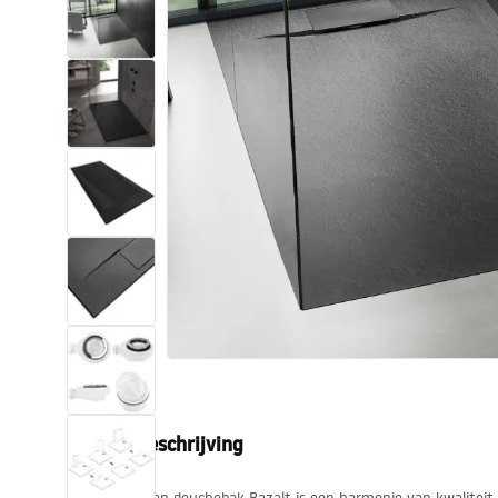
Toiletten
Wastafels
Baden en badwanden
Kranen
Douches
Keuken
Badkameraccessoires
Productbeschrijving