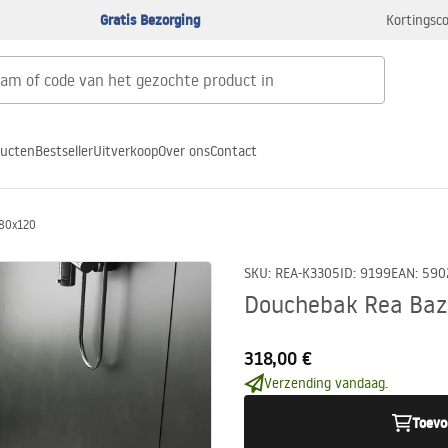
Gratis Bezorging
Kortingsco
ducten
Bestseller
Uitverkoop
Over ons
Contact
 80x120
SKU
:
REA-K3305
ID
:
9199
EAN
:
590
Douchebak Rea Baz
318,00 €
Verzending vandaag.
Toevo