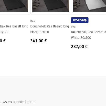
n
Uitverkoop
Rea
bak Rea Bazalt long
Douchebak Rea Bazalt long
Rea
ack 80x120
Black 90x120
Douchebak Rea Bazalt l
White 80x100
0 €
341,00 €
282,00 €
ieuws en aanbiedingen!