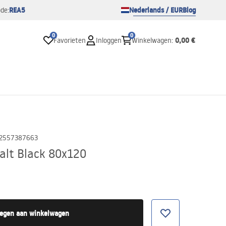
REA5
Nederlands / EUR
Blog
de:
0
0
0,00 €
Favorieten
Inloggen
Winkelwagen
:
2557387663
alt Black 80x120
egen aan winkelwagen