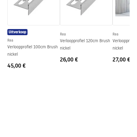
Lengte
1300
mm
Hoogte
52
mm
Breedte
12
mm
Uitverkoop
Rea
Rea
Staaldikte
1
mm
Rea
Verloopprofiel 120cm Brush
Verloopprofi
Op maat te zagen
Ja
Verloopprofiel 100cm Brush
nickel
nickel
nickel
Garantie
24 maanden
26,00 €
27,00 €
45,00 €