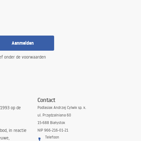
Aanmelden
ef onder de voorwaarden
Contact
 1993 op de
Podlasiak Andrzej Cylwik sp. k.
ul. Przędzalniana 60
15-688 Białystok
bod, in reactie
NIP 966-216-01-21
Telefoon
euwe,