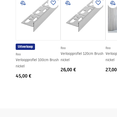
Materiaal
Roestvrij st
Lengte
1200
mm
Hoogte
52
mm
Breedte
12
mm
Staaldikte
1
mm
Op maat te zagen
Ja
Uitverkoop
Rea
Rea
Garantie
24 maande
Verloopprofiel 120cm Brush
Verloo
Rea
Verloopprofiel 100cm Brush
nickel
nickel
nickel
26,00 €
27,00
45,00 €