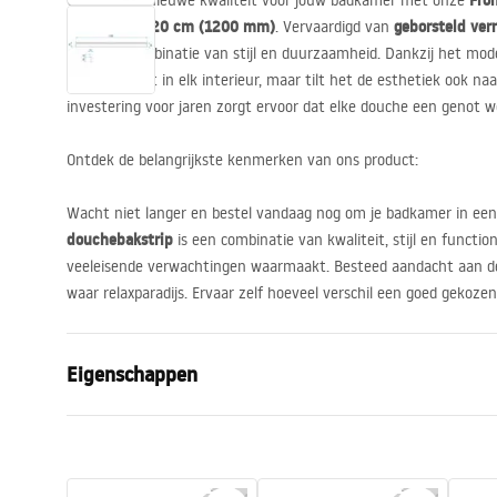
Fro
Ontdek een nieuwe kwaliteit voor jouw badkamer met onze
lengte van 120 cm (1200 mm)
geborsteld vern
. Vervaardigd van
perfecte combinatie van stijl en duurzaamheid. Dankzij het mode
alleen perfect in elk interieur, maar tilt het de esthetiek ook n
investering voor jaren zorgt ervoor dat elke douche een genot w
Ontdek de belangrijkste kenmerken van ons product:
Wacht niet langer en bestel vandaag nog om je badkamer in ee
douchebakstrip
is een combinatie van kwaliteit, stijl en function
veeleisende verwachtingen waarmaakt. Besteed aandacht aan det
waar relaxparadijs. Ervaar zelf hoeveel verschil een goed gekoz
Eigenschappen
Producttype
Frontprofiel
Kleur
Geborsteld s