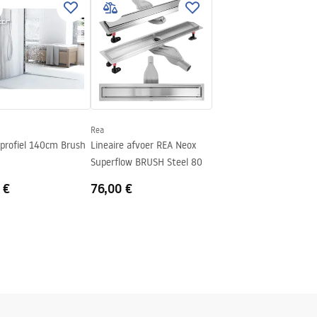
aal
Rea
n
pprofiel 140cm Brush
Lineaire afvoer REA Neox
Superflow BRUSH Steel 80
 €
76,00 €