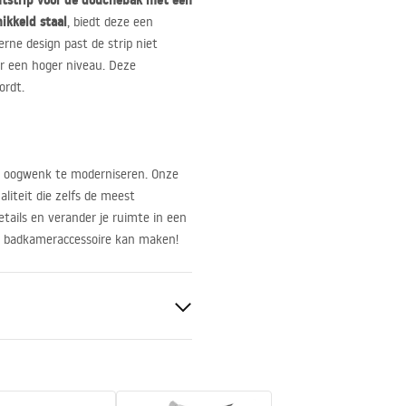
ntstrip voor de douchebak met een
ikkeld staal
, biedt deze een
rne design past de strip niet
aar een hoger niveau. Deze
ordt.
n oogwenk te moderniseren. Onze
aliteit die zelfs de meest
ails en verander je ruimte in een
en badkameraccessoire kan maken!
taal