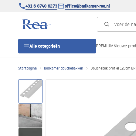
+31 6 8740 6273
office@badkamer-rea.nl
PREMIUM
Nieuwe pro
Alle categorieën
Startpagina
Badkamer douchebakken
Douchebak profiel 120cm B
Douchecabines
Douchedeur
Douchebakken
Lineaire Douchegoten