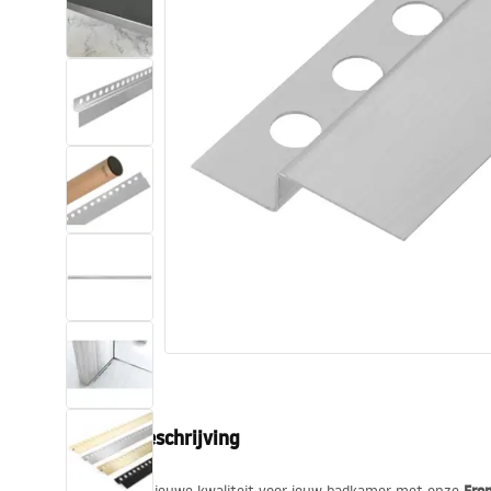
Toiletten
Wastafels
Baden en badwanden
Kranen
Douches
Keuken
Badkameraccessoires
Productbeschrijving