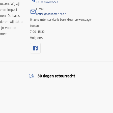
+31 6 8740 6273
cten. Wij zijn
E-mail
ie en import
office@badkamer-rea.nl
nen. Op basis
Onze klantenservice is bereikbaar op werkdagen
deren wij dat al
tussen:
ijn voor de
7:00–15:30
oneel.
Volg ons
30 dagen retourrecht