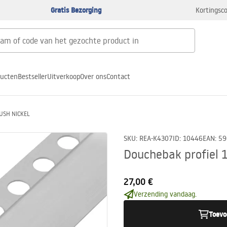
Gratis Bezorging
Kortingsco
ducten
Bestseller
Uitverkoop
Over ons
Contact
RUSH NICKEL
SKU
:
REA-K4307
ID
:
10446
EAN
:
59
Douchebak profiel
27,00 €
Verzending vandaag.
Toevo