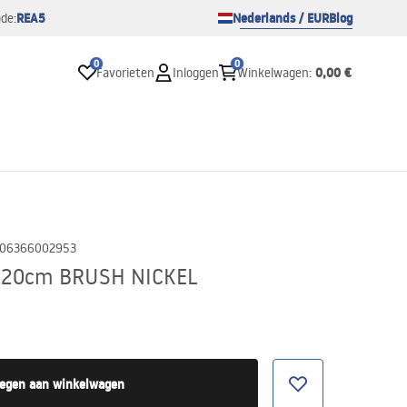
REA5
Nederlands / EUR
Blog
de:
0
0
0,00 €
Favorieten
Inloggen
Winkelwagen
:
06366002953
 120cm BRUSH NICKEL
egen aan winkelwagen