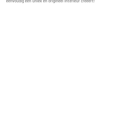
eenvoudig een uniek en origineel interieur creëert!