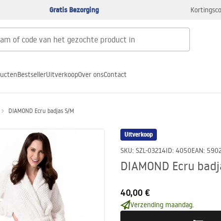
Gratis Bezorging
Kortingsco
ducten
Bestseller
Uitverkoop
Over ons
Contact
DIAMOND Ecru badjas S/M
Uitverkoop
SKU
:
SZL-03214
ID
:
4050
EAN
:
590
DIAMOND Ecru badj
40,00 €
Verzending maandag.