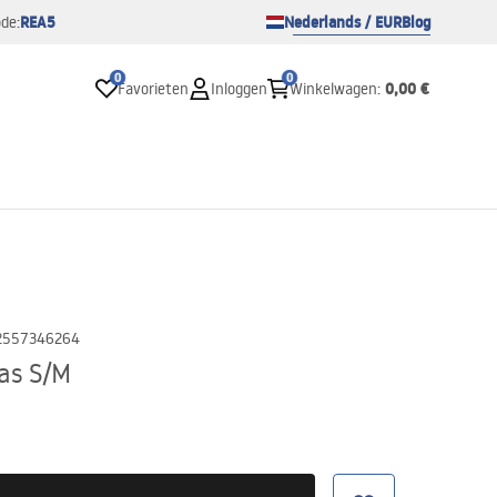
REA5
Nederlands / EUR
Blog
de:
0
0
0,00 €
Favorieten
Inloggen
Winkelwagen
:
2557346264
as S/M