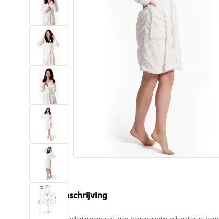
Toiletten
Wastafels
Baden en badwanden
Kranen
Douches
Keuken
Badkameraccessoires
Productbeschrijving