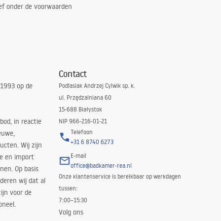
ef onder de voorwaarden
Contact
 1993 op de
Podlasiak Andrzej Cylwik sp. k.
ul. Przędzalniana 60
15-688 Białystok
bod, in reactie
NIP 966-216-01-21
Telefoon
euwe,
+31 6 8740 6273
cten. Wij zijn
E-mail
ie en import
office@badkamer-rea.nl
nen. Op basis
Onze klantenservice is bereikbaar op werkdagen
deren wij dat al
tussen:
ijn voor de
7:00–15:30
oneel.
Volg ons