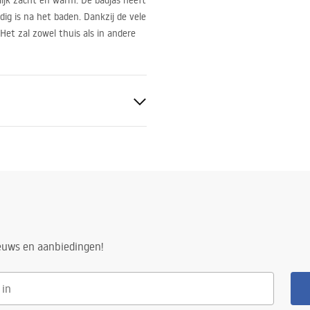
lijk zacht en warm. De badjas heeft
ig is na het baden. Dankzij de vele
Het zal zowel thuis als in andere
ster
odie
ieuws en aanbiedingen!
n