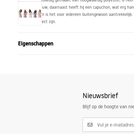
Love badjas, volledig gemaakt van hoogwaardig polyester, is heer
een lange mouw, daarnaast heeft hij een capuchon, wat erg hand
kleurvarianten is het voor iedereen buitengewoon aantrekkelijk. 
situaties perfect zijn.
Eigenschappen
Maat
S / M
Materiaal van uitvoering
100% Polye
Snijden
Normale ho
Zijzakken
Ja
Nieuwsbrief
Model
Diamond
Blijf op de hoogte van n
Garantie
24 maande