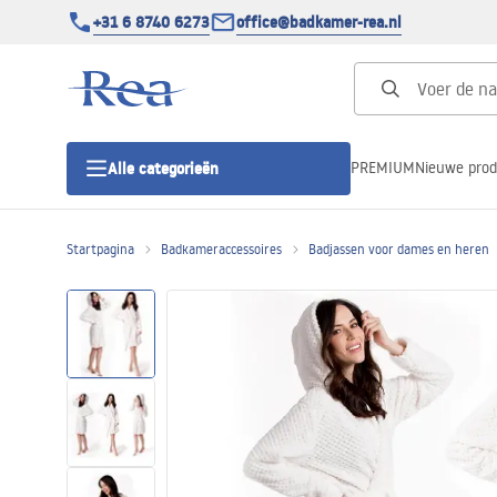
+31 6 8740 6273
office@badkamer-rea.nl
PREMIUM
Nieuwe pro
Alle categorieën
Startpagina
Badkameraccessoires
Badjassen voor dames en heren
Douchecabines
Douchedeur
Douchebakken
Lineaire Douchegoten