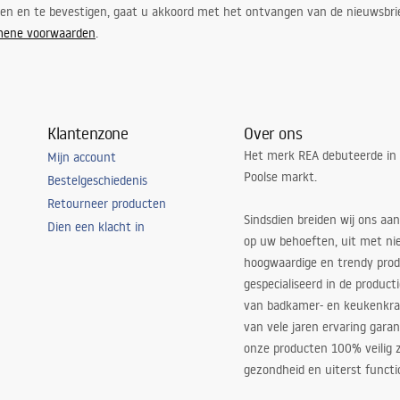
ren en te bevestigen, gaat u akkoord met het ontvangen van de nieuwsbri
mene voorwaarden
.
Klantenzone
Over ons
Het merk REA debuteerde in
Mijn account
Poolse markt.
Bestelgeschiedenis
Retourneer producten
Sindsdien breiden wij ons aan
Dien een klacht in
op uw behoeften, uit met ni
hoogwaardige en trendy produ
gespecialiseerd in de product
van badkamer- en keukenkra
van vele jaren ervaring garan
onze producten 100% veilig z
gezondheid en uiterst functi