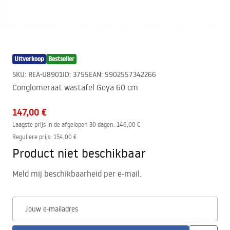
Uitverkoop
Bestseller
SKU
:
REA-U8901
ID
:
3755
EAN
:
5902557342266
Conglomeraat wastafel Goya 60 cm
147,00 €
Laagste prijs in de afgelopen 30 dagen:
146,00 €
Reguliere prijs
:
154,00 €
Product niet beschikbaar
Meld mij beschikbaarheid per e-mail.
Jouw e-mailadres