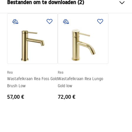
Bestanden om te downloaden (2)
Materiaal
Conglomeraat
Kleur
Wit
Montagehandleiding
Afwerking
Mat
Basin.pdf
Lengte
600
mm
Breedte
370
mm
Garantievoorwaarden
Hoogte
140
mm
Warranty_Terms_and_Conditions_Basins_-_5.pdf
Diepte
90
mm
Vorm
Rechthoekig
Rea
Rea
Wastafelkraan Rea Foss Gold
Wastafelkraan Rea Lungo
Kraangat
Ja
Brush Low
Gold low
Overloopopening
Nee
57,00 €
72,00 €