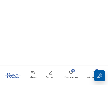
0
0
Menu
Account
Favorieten
Winkelwagen
Nieuwsbrief
Blijf op de hoogte van nieuws en aanbiedingen!