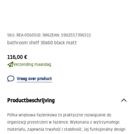
SKU
:
REA-05605
ID
:
9862
EAN
:
5902557396511
bathroom shelf 30x60 black matt
116,00 €
Verzending maandag.
Vraag over product
Productbeschrijving
Półka wnękowa łazienkowa to praktyczne rozwiązanie do
organizacji przestrzeni w łazience. Wykonana z wytrzymałego
materiału, zapewnia trwałość i stabilność. Jej funkcjonalny design