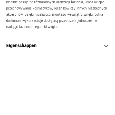
idealnie pasuje do różnorodnych aranżacji łazienki, umożliwiając
przechowywanie kosmetyków, ręczników czy innych niezbędnych
akcesoriów. Dzięki możliwości montażu wewnątrz wnęki, półka
doskonale wykorzystuje dostępną przestrzeń, jednocześnie
nadając łazience elegancki wygląd.
Eigenschappen
Kleur
Zwart
Materiaal
Roestvrij staal
Montagewijze
Zelfklevend
Breedte
600
mm
Hoogte
300
mm
Diepte
100
mm
Garantie
24 maanden