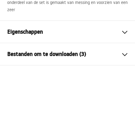
onderdeel van de set is gemaakt van messing en voorzien van een
zeer
Eigenschappen
Kraan type
bad
Bestanden om te downloaden (3)
Montagewijze
Opbouw, Bad
Kleur
Zwart
Montagehandleiding
Type uitloop
Draaiend
Faucet.pdf
Materiaal
Messing
Uitloopbereik
195
mm
Karta produktu
Hoogte
115
mm
BATERIA WANNOWA 3-OTWOROWA GLEN CZARNA.pdf
Coatingtechnologie
Electroplating
Aansluitdiameter:
1/2 inch
Garantievoorwaarden
Garantie
5 jaar