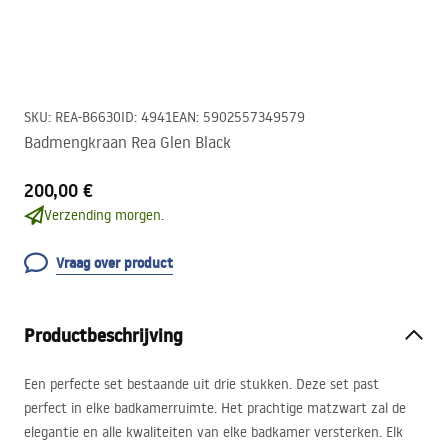
SKU
:
REA-B6630
ID
:
4941
EAN
:
5902557349579
Badmengkraan Rea Glen Black
200,00 €
Verzending morgen.
Vraag over product
Productbeschrijving
Een perfecte set bestaande uit drie stukken. Deze set past
perfect in elke badkamerruimte. Het prachtige matzwart zal de
elegantie en alle kwaliteiten van elke badkamer versterken. Elk