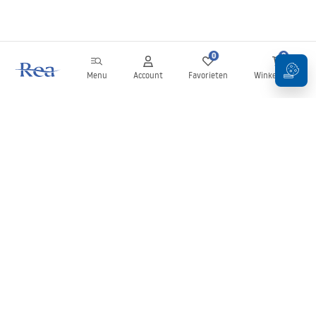
0
0
Menu
Account
Favorieten
Winkelwagen
Nieuwsbrief
Blijf op de hoogte van nieuws en aanbiedingen!
Aanmelden
Door uw gegevens in te voeren en te bevestigen, gaat u akkoord
met het ontvangen van de nieuwsbrief onder de voorwaarden