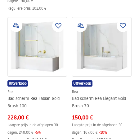
dagen:
190,00 €
Reguliere prijs
:
202,00 €
Uitverkoop
Uitverkoop
Rea
Rea
Bad scherm Rea Fabian Gold
Bad scherm Rea Elegant Gold
Brush 100
Brush 70
228,00 €
150,00 €
Laagste prijs in de afgelopen 30
Laagste prijs in de afgelopen 30
dagen:
240,00 €
-
5
%
dagen:
167,00 €
-
10
%