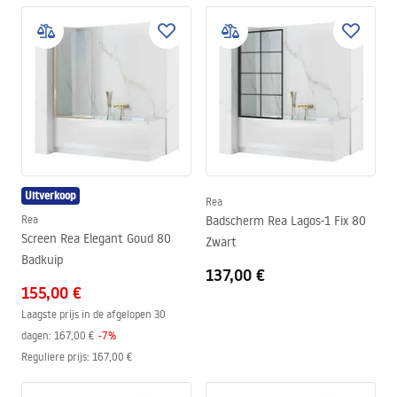
Uitverkoop
Rea
Rea
Badscherm Rea Lagos-1 Fix 80
Screen Rea Elegant Goud 80
Zwart
Badkuip
137,00 €
155,00 €
Laagste prijs in de afgelopen 30
dagen:
167,00 €
-
7
%
Reguliere prijs
:
167,00 €