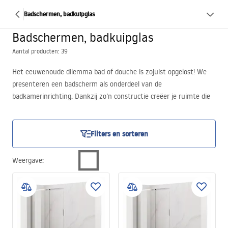
Badschermen, badkuipglas
Badschermen, badkuipglas
Aantal producten: 39
Het eeuwenoude dilemma bad of douche is zojuist opgelost! We
presenteren een badscherm als onderdeel van de
badkamerinrichting. Dankzij zo’n constructie creëer je ruimte die
geschikt is zowel voor een bad als voor een verfrissende
douchebeurt. Een badwand is een idee voor een snelle en
doeltreffende badkamertransformatie. Het is vooral geschikt waar
Filters en sorteren
de ruimte beperkt is.
Weergave
: