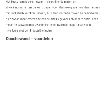
Het badscherm is verkrijgbaar in verschillende maten en
afwerkingsvarianten. Je kunt kiezen voor klassieke glazen wanden met een
minimalistisch karakter. Dankzij hun transparantie maken ze de badkamer
niet zwaar, maar creëren ze een ruimtelijk gevoel. Een andere optie is een
moderne badwand met zwarte profielen. Daardoor oogt hij stijlvol in
interieurs met een industriële inslag.
Douchewand – voordelen
Een badscherm heeft veel voordelen. Allereerst zorgt het ervoor dat je
badkamer een 2-in-1-uitrusting krijgt – bad en douche – afhankelijk van
omstandigheden, tijd en voorkeur. Bovendien:
beschermen ze de ruimte tegen spatwater,
verbeteren ze het uiterlijk van de badkamer,
hebben ze een universeel montagesysteem voor aan de ene of de andere
kant van het bad,
zijn ze vervaardigd uit gehard glas, wat hun bestendigheid tegen hoge
temperaturen en vocht aanzienlijk verhoogt,
is een badscherm eenvoudig schoon te houden.