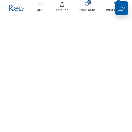
0
0
Menu
Account
Favorieten
Winkelwagen
Nieuwsbrief
Blijf op de hoogte van nieuws en aanbiedingen!
Aanmelden
Door uw gegevens in te voeren en te bevestigen, gaat u akkoord
met het ontvangen van de nieuwsbrief onder de voorwaarden
zoals beschreven in de
Algemene voorwaarden
.