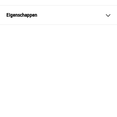
Eigenschappen
Kleur
Zwart
Materiaal
Roestvrij staal
Montagewijze
Geschroefd
Breedte
600
mm
Hoogte
50
mm
Diepte
90
mm
Garantie
24 maanden