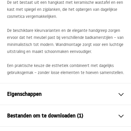
De set bestaat uit een hangkast met keramische wastafel en een
kast met spiegel en zijplanken, die het opbergen van dagelijkse
cosmetica vergemakkelijken.
De beschikbare kleurvarianten en de elegante handgreep zorgen
ervoor dat het meubel past bij verschillende badkamerstijlen – van
minimalistisch tot modern. Wandmontage zorgt voor een luchtige
uitstraling en maakt schoonmaken eenvoudiger.
Een praktische keuze die esthetiek combineert met dagelijks
gebruiksgemak – zonder losse elementen te hoeven samenstellen.
Eigenschappen
Kleur
Grijs
Bestanden om te downloaden (1)
Montagewijze
Hangend
Materiaal
Aluminium , Sanitair keramiek,