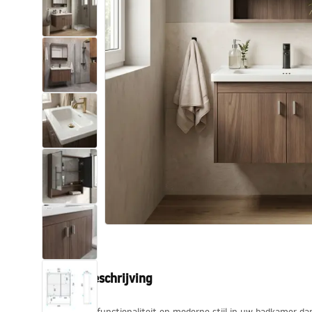
Toiletten
Wastafels
Baden en badwanden
Kranen
Douches
Keuken
Badkameraccessoires
Productbeschrijving