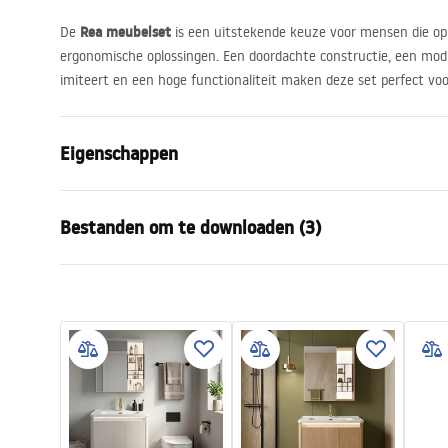
Rea meubelset
De
is een uitstekende keuze voor mensen die op 
ergonomische oplossingen. Een doordachte constructie, een mo
imiteert en een hoge functionaliteit maken deze set perfect voor
Eigenschappen
Kleur
Bruin
Bestanden om te downloaden (3)
Montagewijze
Hangend
Materiaal
Sanitair ker
Garan
Breedte
705
mm
Montage-instructies
Warra
Bathroom_sets_manual.pdf
-_Furn
Manual
Instrukcja_monta__u_Szafki_DB6