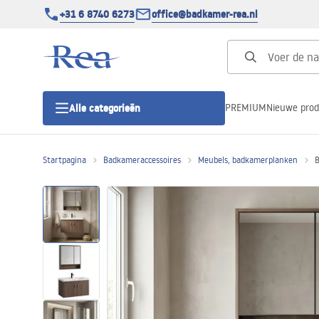
+31 6 8740 6273
office@badkamer-rea.nl
PREMIUM
Nieuwe pro
Alle categorieën
Startpagina
Badkameraccessoires
Meubels, badkamerplanken
Douchecabines
Douchedeur
Douchebakken
Lineaire Douchegoten