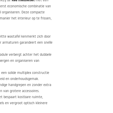
Rea meubelset
nkzij de
met een
iterst economische combinatie van
zal organiseren. Deze compacte
anier het interieur op te frissen,
witte wastafel kenmerkt zich door
or armaturen garandeert een snelle
ule verbergt achter het dubbele
pbergen en organiseren van
een solide multiplex constructie
heid en onderhoudsgemak.
ndige handgrepen en zonder extra
en van grotere accessoires.
t bespaart kostbare ruimte,
ls en vergroot optisch kleinere