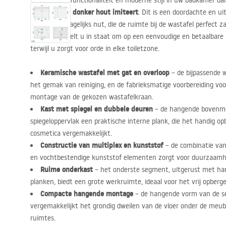
Waardeer de functionaliteit en moderne stijl in uw badkamer da
donker hout imiteert
afwerking die
. Dit is een doordachte en u
comfort en dagelijks nut, die de ruimte bij de wastafel perfect 
meubelset stelt u in staat om op een eenvoudige en betaalbare m
terwijl u zorgt voor orde in elke toiletzone.
Keramische wastafel met gat en overloop
– de bijpassende 
het gemak van reiniging, en de fabrieksmatige voorbereiding vo
montage van de gekozen wastafelkraan.
Kast met spiegel en dubbele deuren
– de hangende bovenmod
spiegeloppervlak een praktische interne plank, die het handig o
cosmetica vergemakkelijkt.
Constructie van multiplex en kunststof
– de combinatie van 
en vochtbestendige kunststof elementen zorgt voor duurzaam
Ruime onderkast
– het onderste segment, uitgerust met ha
planken, biedt een grote werkruimte, ideaal voor het vrij opberg
Compacte hangende montage
– de hangende vorm van de se
vergemakkelijkt het grondig dweilen van de vloer onder de meube
ruimtes.