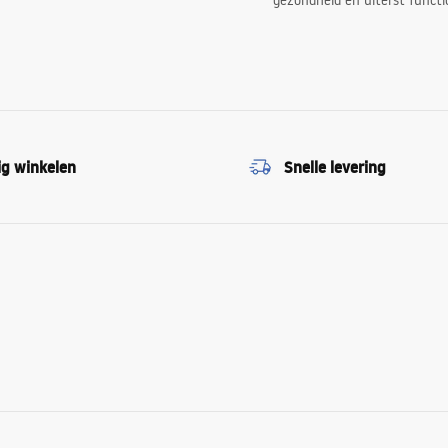
gezondheid en uiterst functi
ig winkelen
Snelle levering