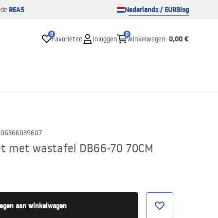
REA5
Nederlands / EUR
Blog
de:
0
0
0,00 €
Favorieten
Inloggen
Winkelwagen
:
906366039607
t met wastafel DB66-70 70CM
egen aan winkelwagen