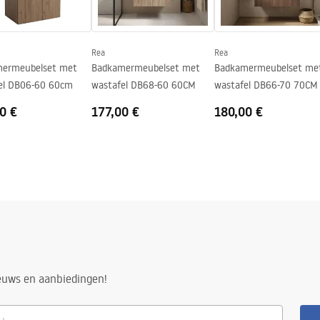
Rea
Rea
ermeubelset met
Badkamermeubelset met
Badkamermeubelset me
el DB06-60 60cm
wastafel DB68-60 60CM
wastafel DB66-70 70CM
0 €
177,00 €
180,00 €
ieuws en aanbiedingen!