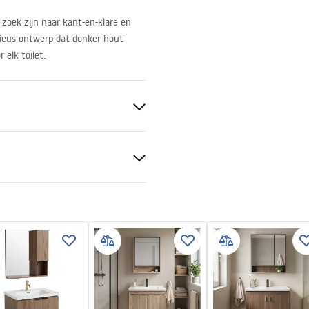
zoek zijn naar kant-en-klare en
dieus ontwerp dat donker hout
 elk toilet.
amiek, Kunststof, Multiplex
tijas noteikumi
nty_Terms_and_Conditions_
iture_-_24.pdf