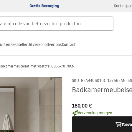
Gratis Bezorging
Kortingsco
ducten
Bestseller
Uitverkoop
Over ons
Contact
Badkamermeubelset met wastafel DB66-70 70CM
SKU
:
REA-M0601
ID
:
13756
EAN
:
5
Badkamermeubelse
180,00 €
Verzending morgen.
Toevo