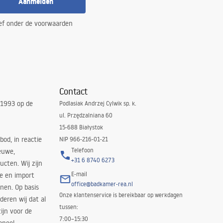
Aanmelden
ef onder de voorwaarden
Contact
 1993 op de
Podlasiak Andrzej Cylwik sp. k.
ul. Przędzalniana 60
15-688 Białystok
bod, in reactie
NIP 966-216-01-21
Telefoon
euwe,
+31 6 8740 6273
cten. Wij zijn
E-mail
ie en import
office@badkamer-rea.nl
nen. Op basis
Onze klantenservice is bereikbaar op werkdagen
deren wij dat al
tussen:
ijn voor de
7:00–15:30