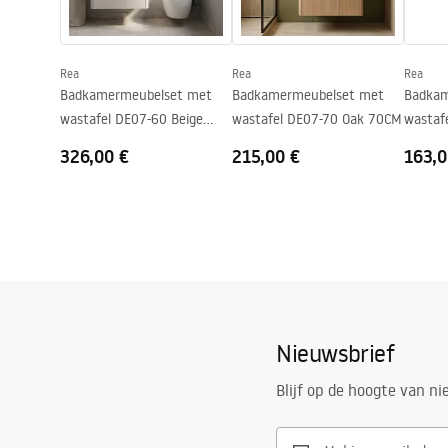
6-70.pdf
Rea
Rea
Rea
Badkamermeubelset met
Badkamermeubelset met
Badkam
wastafel DE07-60 Beige
wastafel DE07-70 Oak 70CM
wastaf
60CM
326,00 €
215,00 €
163,0
Nieuwsbrief
Blijf op de hoogte van n