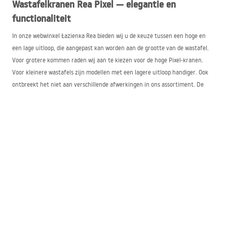
Wastafelkranen Rea Pixel — elegantie en
functionaliteit
In onze webwinkel Łazienka Rea bieden wij u de keuze tussen een hoge en
een lage uitloop, die aangepast kan worden aan de grootte van de wastafel.
Voor grotere kommen raden wij aan te kiezen voor de hoge Pixel-kranen.
Voor kleinere wastafels zijn modellen met een lagere uitloop handiger. Ook
ontbreekt het niet aan verschillende afwerkingen in ons assortiment. De
zwarte Pixel-kraan staat indrukwekkend bij een witte wastafel, goud
benadrukt een glamourinterieur, terwijl chroom graag wordt gekozen door
klanten die klassiek waarderen.
Pixel-kranen zijn voorzien van een keramische cartridge, wat een soepele en
precieze regeling van de waterstroom mogelijk maakt. Bovendien zorgt de
beluchter (perlator) voor een zachte vermenging van water en lucht,
waardoor u een krachtige straal ervaart terwijl het waterverbruik wordt
beperkt.
Gebruiksgemak en duurzaamheid op lange termijn
Alle modellen uit de Pixel-serie zijn vervaardigd van messing in combinatie