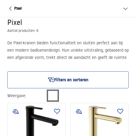
Pixel
Pixel
Aantal producten: 6
De Pixel-kranen bieden functionaliteit en sluiten perfect aan bij
een modern badkamerdesign. Hun unieke uitstraling, gebaseerd op
een afgeronde vorm, trekt direct de aandacht en geeft de ruimte
een elegante expressie. De opbouwmontage zorgt ervoor dat de
installatie uitzonderlijk eenvoudig en snel is, iets wat iedereen die
praktische oplossingen zoekt zal waarderen.
Filters en sorteren
Weergave
: