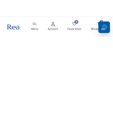
0
0
Menu
Account
Favorieten
Winkelwagen
Nieuwsbrief
Blijf op de hoogte van nieuws en aanbiedingen!
Aanmelden
Door uw gegevens in te voeren en te bevestigen, gaat u akkoord
met het ontvangen van de nieuwsbrief onder de voorwaarden