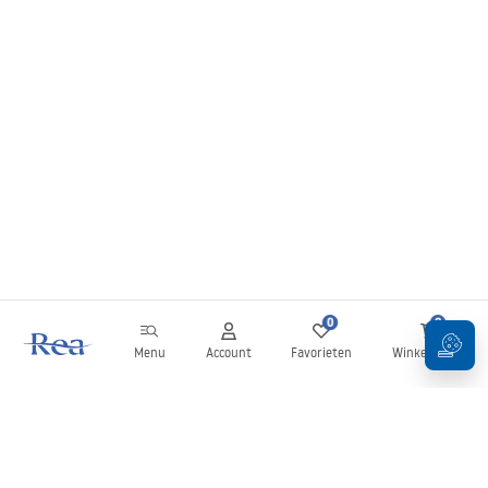
0
0
Menu
Account
Favorieten
Winkelwagen
Nieuwsbrief
Blijf op de hoogte van nieuws en aanbiedingen!