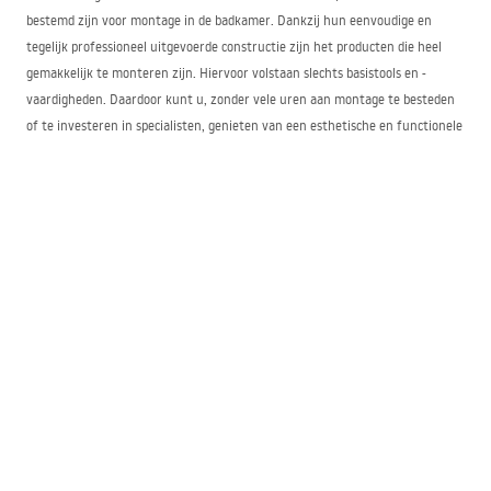
bestemd zijn voor montage in de badkamer. Dankzij hun eenvoudige en
tegelijk professioneel uitgevoerde constructie zijn het producten die heel
gemakkelijk te monteren zijn. Hiervoor volstaan slechts basistools en -
vaardigheden. Daardoor kunt u, zonder vele uren aan montage te besteden
of te investeren in specialisten, genieten van een esthetische en functionele
wastafel.
In dit aanbod vindt u zowel gouden, zwarte als metallic kranen van het merk
Fenix. Sommige daarvan zijn hoger van model, andere juist laag. Een Fenix-
kraan is het beste af te stemmen op de stijl en inrichting van uw badkamer,
evenals op de voorkeuren en behoeften van de gebruikers. Gouden
exemplaren van dit type komen uitstekend tot hun recht in glamour-
interieurs, terwijl zwarte kranen mooi kunnen contrasteren met witte
wastafels of andere elementen in de ruimte.
De Fenix-kraan en de voordelen van aanschaf
Door een opbouwkraan van het merk Fenix te kopen in de winkel Łazienka
Rea, krijgt u een duurzame en degelijke afwerking van uw badkamer. Door de
hoge weerstand tegen mechanische beschadigingen zal dit product jarenlang