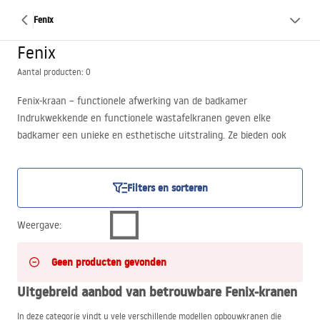
Fenix
Fenix
Aantal producten: 0
Fenix-kraan – functionele afwerking van de badkamer
Indrukwekkende en functionele wastafelkranen geven elke
badkamer een unieke en esthetische uitstraling. Ze bieden ook
gebruikscomfort en dagelijks gemak. Dat zijn de Fenix-kranen die
wij u aanbieden in deze categorie van de webwinkel Łazienka Rea.
We nodigen u uit om dit aantrekkelijke aanbod nu te ontdekken!
Filters en sorteren
Weergave
:
Geen producten gevonden
Uitgebreid aanbod van betrouwbare Fenix-kranen
In deze categorie vindt u vele verschillende modellen opbouwkranen die