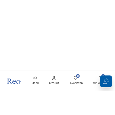
0
0
Menu
Account
Favorieten
Winkelwagen
Nieuwsbrief
Blijf op de hoogte van nieuws en aanbiedingen!