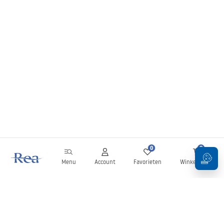
0
0
Menu
Account
Favorieten
Winkelwagen
Nieuwsbrief
Blijf op de hoogte van nieuws en aanbiedingen!