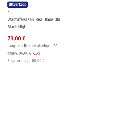
Uitverkoop
Rea
Wastafelkraan Rea Blade Old
Black High
73,00 €
Laagste prijs in de afgelopen 30
dagen:
86,00 €
-
15
%
Reguliere prijs
:
86,00 €