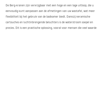
De Berg-kranen zijn verkrijgbaar met een hoge en een lage uitloop, die u
eenvoudig kunt aanpassen aan de afmetingen van uw wastafel, wat meer
flexibiliteit bij het gebruik van de badkamer biedt. Dankzij keramische
cartouches en luchtinbrengende beluchters is de waterstroom soepel en
precies. Dit is een praktische oplossing, vooral voor mensen die veel waarde
hechten aan het verminderen van waterverbruik, zonder afstand te doen
van een krachtige straal.
Berg-kranen — lange garantie en eenvoudige
installatie
Als u kiest voor een wastafelkraan uit de Rea Berg-collectie, ontvangt u een
degelijk geproduceerd product en 5 jaar garantie, wat getuigt van de hoge
kwaliteit van alle gebruikte onderdelen tijdens de productie. Opbouwmontage
en de bijgeleverde flexibele aansluitslang van 50 cm vergemakkelijken de
installatie, waardoor het proces zelfs voor minder ervaren gebruikers
aangenaam is.
De moderne Berg-kraan is niet alleen een essentieel onderdeel van de
badkameruitrusting, maar ook een keuze voor functionaliteit, eigentijds