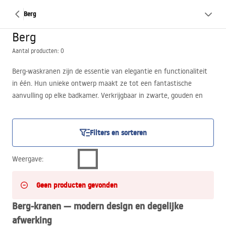
Berg
Berg
Aantal producten: 0
Berg-waskranen zijn de essentie van elegantie en functionaliteit
in één. Hun unieke ontwerp maakt ze tot een fantastische
aanvulling op elke badkamer. Verkrijgbaar in zwarte, gouden en
verchroomde afwerkingen, brengen de verschillende modellen een
bijzonder accent in de ruimte, ongeacht de voorkeur voor
interieurstijl. Uitgevoerd in massief messing, zorgt dit voor
Filters en sorteren
duurzaamheid en bestendigheid tegen schoonmaakmiddelen en
krassen, waarbij de glans lange tijd behouden blijft.
Weergave
:
Geen producten gevonden
Berg-kranen — modern design en degelijke
afwerking