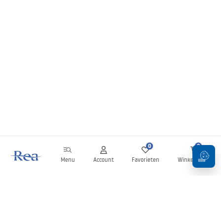
0
0
Menu
Account
Favorieten
Winkelwagen
Nieuwsbrief
Blijf op de hoogte van nieuws en aanbiedingen!