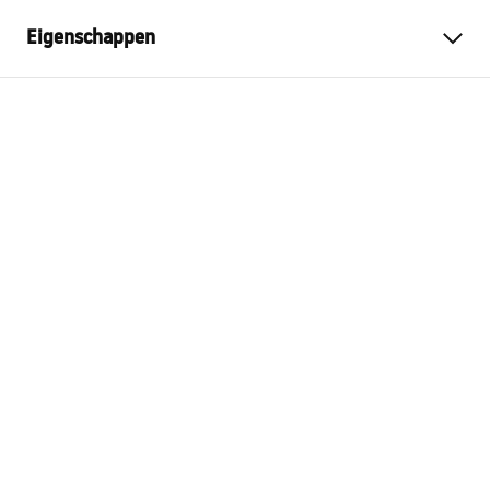
Eigenschappen
Kleur
Goud geborsteld
Materiaal
Metaal
Montagewijze
Geschroefd
Breedte
450
mm
Hoogte
30
mm
Diepte
70
mm
Garantie
24 maanden