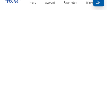
Menu
Account
Favorieten
Winkelwagen
Nieuwsbrief
Blijf op de hoogte van nieuws en aanbiedingen!
Aanmelden
Door uw gegevens in te voeren en te bevestigen, gaat u akkoord
met het ontvangen van de nieuwsbrief onder de voorwaarden
zoals beschreven in de
Algemene voorwaarden
.