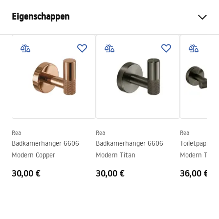
Eigenschappen
Kleur
Geborsteld koper
Materiaal
Metaal
Montagewijze
Geschroefd
Breedte
265
mm
Hoogte
50
mm
Diepte
80
mm
Rea
Rea
Rea
Serie
Modern
Badkamerhanger 6606
Badkamerhanger 6606
Toiletpapier
Garantie
24 maanden
Modern Copper
Modern Titan
Modern Tita
30,00 €
30,00 €
36,00 €