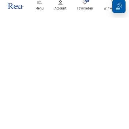
0
0
Menu
Account
Favorieten
Winkelwagen
Nieuwsbrief
Blijf op de hoogte van nieuws en aanbiedingen!
Aanmelden
Door uw gegevens in te voeren en te bevestigen, gaat u akkoord
met het ontvangen van de nieuwsbrief onder de voorwaarden
zoals beschreven in de
Algemene voorwaarden
.