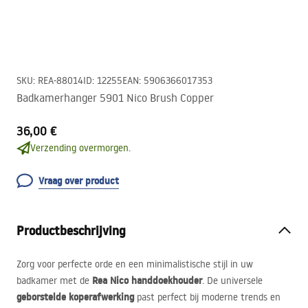
SKU
:
REA-88014
ID
:
12255
EAN
:
5906366017353
Badkamerhanger 5901 Nico Brush Copper
36,00 €
Verzending overmorgen.
Vraag over product
Productbeschrijving
Zorg voor perfecte orde en een minimalistische stijl in uw
Rea Nico handdoekhouder
badkamer met de
. De universele
geborstelde koperafwerking
past perfect bij moderne trends en