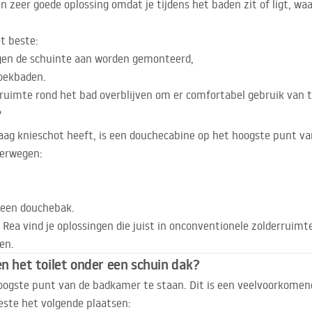
n zeer goede oplossing omdat je tijdens het baden zit of ligt, w
t beste:
gen de schuinte aan worden gemonteerd,
oekbaden.
ruimte rond het bad overblijven om er comfortabel gebruik van
?
aag knieschot heeft, is een douchecabine op het hoogste punt van
verwegen:
 een douchebak.
 Rea vind je oplossingen die juist in onconventionele zolderruim
en.
en het toilet onder een schuin dak?
hoogste punt van de badkamer te staan. Dit is een veelvoorkome
este het volgende plaatsen: