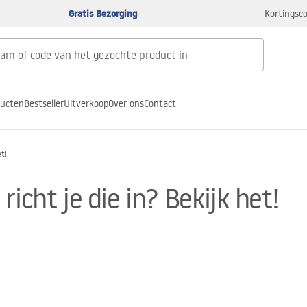
Gratis Bezorging
Kortingsco
ducten
Bestseller
Uitverkoop
Over ons
Contact
t!
icht je die in? Bekijk het!