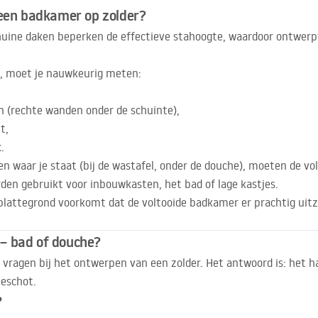
 een badkamer op zolder?
chuine daken beperken de effectieve stahoogte, waardoor ontwerp
st, moet je nauwkeurig meten:
n (rechte wanden onder de schuinte),
t,
.
en waar je staat (bij de wastafel, onder de douche), moeten de v
en gebruikt voor inbouwkasten, het bad of lage kastjes.
lattegrond voorkomt dat de voltooide badkamer er prachtig uitzi
– bad of douche?
 vragen bij het ontwerpen van een zolder. Het antwoord is: het h
ieschot.
?