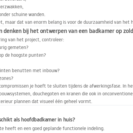
verzwakken,
onder schuine wanden.
iet, maar dat van enorm belang is voor de duurzaamheid van het he
an denken bij het ontwerpen van een badkamer op zol
ing van het project, controleer:
urig gemeten?
 op de hoogste punten?
huinten benutten met inbouw?
 zones?
compromissen je hoeft te sluiten tijdens de afwerkingsfase. In h
inbouwsystemen, douchegoten en kranen die ook in onconventione
erieur plannen dat visueel één geheel vormt.
schikt als hoofdbadkamer in huis?
te heeft en een goed geplande functionele indeling.