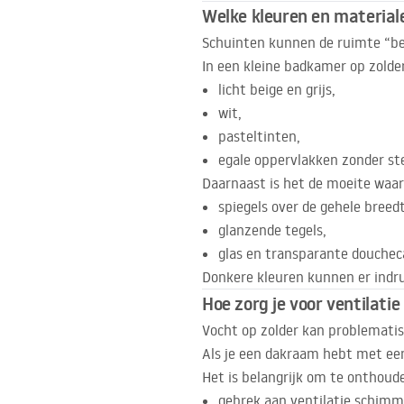
Welke kleuren en materia
Schuinten kunnen de ruimte “ben
In een kleine badkamer op zolde
licht beige en grijs,
wit,
pasteltinten,
egale oppervlakken zonder st
Daarnaast is het de moeite waar
spiegels over de gehele breed
glanzende tegels,
glas en transparante douchec
Donkere kleuren kunnen er indru
Hoe zorg je voor ventilati
Vocht op zolder kan problematisc
Als je een dakraam hebt met een
Het is belangrijk om te onthoud
gebrek aan ventilatie schimm