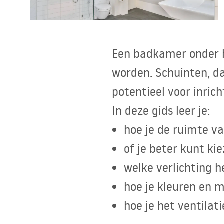
Toiletten
Wastafels
Een badkamer onder h
Baden en badwanden
worden. Schuinten, d
potentieel voor inric
Kranen
In deze gids leer je:
Douches
hoe je de ruimte v
of je beter kunt ki
Keuken
welke verlichting h
Badkameraccessoires
hoe je kleuren en m
hoe je het ventilat