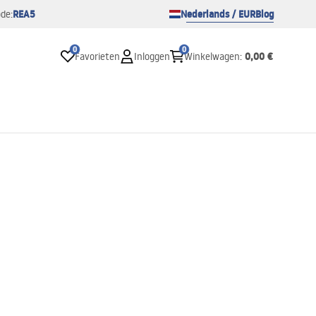
REA5
Nederlands / EUR
Blog
de:
0
0
0,00 €
Favorieten
Inloggen
Winkelwagen
: