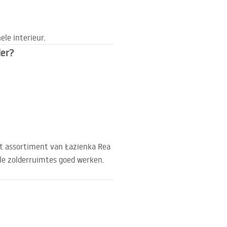
le interieur.
der?
et assortiment van Łazienka Rea
le zolderruimtes goed werken.