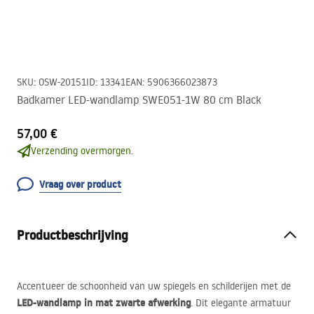
SKU
:
OSW-20151
ID
:
13341
EAN
:
5906366023873
Badkamer LED-wandlamp SWE051-1W 80 cm Black
57,00 €
Verzending overmorgen.
Vraag over product
Productbeschrijving
Accentueer de schoonheid van uw spiegels en schilderijen met de
LED
-wandlamp in mat zwarte afwerking
. Dit elegante armatuur