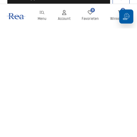
0
0
Menu
Account
Favorieten
Winkelwagen
Nieuwsbrief
Blijf op de hoogte van nieuws en aanbiedingen!
Aanmelden
Door uw gegevens in te voeren en te bevestigen, gaat u akkoord
met het ontvangen van de nieuwsbrief onder de voorwaarden
zoals beschreven in de
Algemene voorwaarden
.