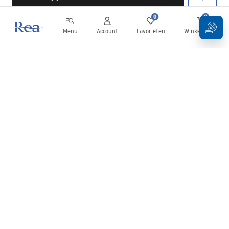
0
0
Menu
Account
Favorieten
Winkelwagen
Nieuwsbrief
Blijf op de hoogte van nieuws en aanbiedingen!
Aanmelden
Door uw gegevens in te voeren en te bevestigen, gaat u akkoord
met het ontvangen van de nieuwsbrief onder de voorwaarden
zoals beschreven in de
Algemene voorwaarden
.