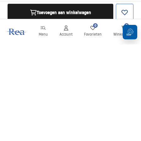
Toevoegen aan winkelwagen
0
0
Menu
Account
Favorieten
Winkelwagen
Nieuwsbrief
Blijf op de hoogte van nieuws en aanbiedingen!
Aanmelden
Door uw gegevens in te voeren en te bevestigen, gaat u akkoord
met het ontvangen van de nieuwsbrief onder de voorwaarden