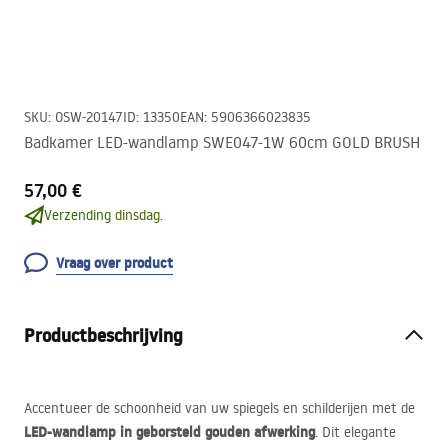
SKU
:
OSW-20147
ID
:
13350
EAN
:
5906366023835
Badkamer LED-wandlamp SWE047-1W 60cm GOLD BRUSH
57,00 €
Verzending dinsdag.
Vraag over product
Productbeschrijving
Accentueer de schoonheid van uw spiegels en schilderijen met de
LED
-wandlamp in geborsteld gouden afwerking
. Dit elegante