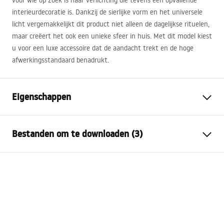
voor wie op zoek is naar verlichting die tevens een opvallende
interieurdecoratie is. Dankzij de sierlijke vorm en het universele
licht vergemakkelijkt dit product niet alleen de dagelijkse rituelen,
maar creëert het ook een unieke sfeer in huis. Met dit model kiest
u voor een luxe accessoire dat de aandacht trekt en de hoge
afwerkingsstandaard benadrukt.
Eigenschappen
Model
SWE045-1W
Bestanden om te downloaden (3)
Lamptype
Blaker
Lengte (mm)
800
mm
Warunki bezpieczeństwa
Breedte (mm)
100
mm
WARUNKI BEZPIECZENSTWA LAMPY.pdf
Hoogte (mm)
50
mm
Stroom
Netwerk ~ 220V - ~ 240V
Energielabel
Bouwmateriaal
aluminium, plastic