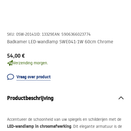
SKU
:
OSW-20141
ID
:
13329
EAN
:
5906366023774
Badkamer LED-wandlamp SWE041-1W 60cm Chrome
54,00 €
Verzending morgen.
Vraag over product
Productbeschrijving
Accentueer de schoonheid van uw spiegels en schilderijen met de
LED
-wandlamp in chroomafwerking
. Dit elegante armatuur is de