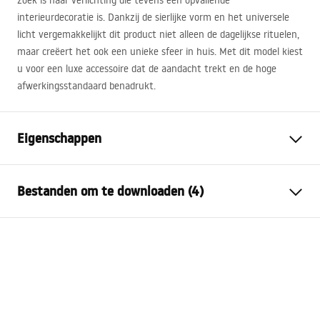
zoek is naar verlichting die tevens een opvallende
interieurdecoratie is. Dankzij de sierlijke vorm en het universele
licht vergemakkelijkt dit product niet alleen de dagelijkse rituelen,
maar creëert het ook een unieke sfeer in huis. Met dit model kiest
u voor een luxe accessoire dat de aandacht trekt en de hoge
afwerkingsstandaard benadrukt.
Eigenschappen
Model
SWE041-1W
Bestanden om te downloaden (4)
Lamptype
Blaker
Lengte (mm)
600
mm
Warunki bezpieczeństwa
Breedte (mm)
100
mm
WARUNKI BEZPIECZENSTWA LAMPY.pdf
Hoogte (mm)
50
mm
Stroom
Netwerk ~ 220V - ~ 240V
Energielabel
Bouwmateriaal
aluminium, plastic