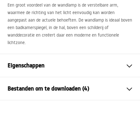
Een groot voordeel van de wandlamp is de verstelbare arm,
waarmee de richting van het licht eenvoudig kan worden
aangepast aan de actuele behoeften. De wandlamp is ideaal boven
een badkamerspiegel, in de hal, boven een schilderij of
wanddecoratie en creëert daar een moderne en functionele
lichtzone.
Eigenschappen
Model
SWE027-1W
Bestanden om te downloaden (4)
Lamptype
Blaker
Lengte (mm)
800
mm
Warunki bezpieczeństwa
Breedte (mm)
300
mm
WARUNKI BEZPIECZENSTWA LAMPY.pdf
Hoogte (mm)
50
mm
Stroom
Netwerk ~ 220V - ~ 240V
Montage-instructie