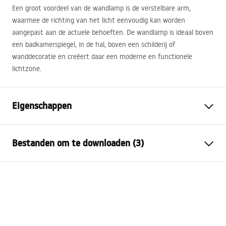
Een groot voordeel van de wandlamp is de verstelbare arm,
waarmee de richting van het licht eenvoudig kan worden
aangepast aan de actuele behoeften. De wandlamp is ideaal boven
een badkamerspiegel, in de hal, boven een schilderij of
wanddecoratie en creëert daar een moderne en functionele
lichtzone.
Eigenschappen
Model
SWE026-1W
Bestanden om te downloaden (3)
Lamptype
Blaker
Lengte (mm)
600
mm
Warunki bezpieczeństwa
Breedte (mm)
300
mm
WARUNKI BEZPIECZENSTWA LAMPY.pdf
Hoogte (mm)
50
mm
Stroom
Netwerk ~ 220V - ~ 240V
Montage-instructie