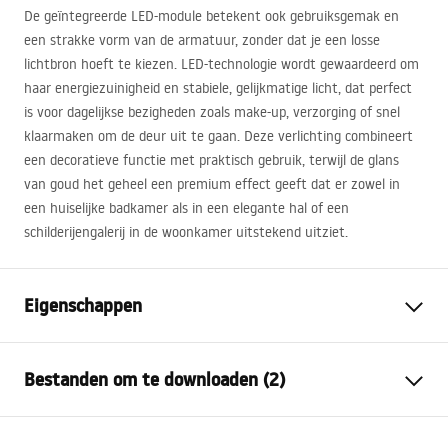
De geïntegreerde
LED
-module betekent ook gebruiksgemak en
een strakke vorm van de armatuur, zonder dat je een losse
lichtbron hoeft te kiezen.
LED
-technologie wordt gewaardeerd om
haar energiezuinigheid en stabiele, gelijkmatige licht, dat perfect
is voor dagelijkse bezigheden zoals make-up, verzorging of snel
klaarmaken om de deur uit te gaan. Deze verlichting combineert
een decoratieve functie met praktisch gebruik, terwijl de glans
van goud het geheel een premium effect geeft dat er zowel in
een huiselijke badkamer als in een elegante hal of een
schilderijengalerij in de woonkamer uitstekend uitziet.
Eigenschappen
Model
SWE020-1W
Bestanden om te downloaden (2)
Lamptype
Blaker
Lengte (mm)
600
mm
Warunki bezpieczeństwa