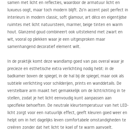
samen met licht en reflecties, waardoor de armatuur licht en
luxueus oogt, maar toch modern blijft. Zo’n accent past perfect in
interieurs in modern classic, soft glamour, art déco en eigentijdse
ruimtes met licht natuursteen, marmer, beige tinten en warm
hout. Glanzend goud combineert ook uitstekend met zwart en
wit, vooral op plekken waar je een uitgesproken maar
samenhangend decoratief element wilt.
In de praktijk komt deze wandlamp goed van pas overal waar je
precieze en esthetische extra verlichting nodig hebt: in de
badkamer boven de spiegel, in de hal bij de spiegel, maar ook als
subtiele verlichting voor schilderijen, prints en wanddetails. De
verstelbare arm maakt het gemakkelijk om de lichtrichting in te
stellen, zodat je het licht eenvoudig kunt aanpassen aan
specifieke behoeften. De neutrale kleurtemperatuur van het
LED
-
licht zorgt voor een natuurlijk effect, geeft kleuren goed weer en
helpt om in het dagelijks leven comfortabele omstandigheden te
creëren zonder dat het licht te koel of te warm aanvoelt.