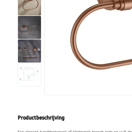
Toiletten
Wastafels
Baden en badwanden
Kranen
Douches
Keuken
Badkameraccessoires
Productbeschrijving