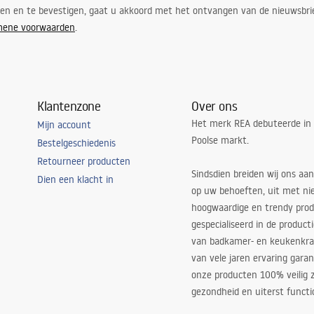
ren en te bevestigen, gaat u akkoord met het ontvangen van de nieuwsbri
mene voorwaarden
.
Klantenzone
Over ons
Het merk REA debuteerde in
Mijn account
Poolse markt.
Bestelgeschiedenis
Retourneer producten
Sindsdien breiden wij ons aan
Dien een klacht in
op uw behoeften, uit met ni
hoogwaardige en trendy produ
gespecialiseerd in de product
van badkamer- en keukenkra
van vele jaren ervaring garan
onze producten 100% veilig z
gezondheid en uiterst functi