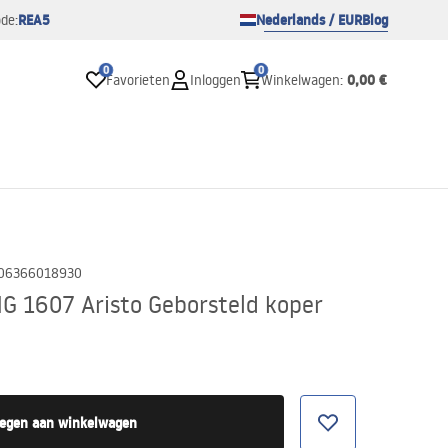
REA5
Nederlands / EUR
Blog
de:
0
0
0,00 €
Favorieten
Inloggen
Winkelwagen
:
06366018930
 1607 Aristo Geborsteld koper
egen aan winkelwagen