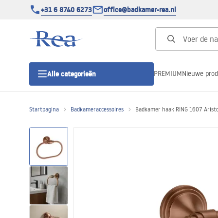
+31 6 8740 6273
office@badkamer-rea.nl
PREMIUM
Nieuwe pro
Alle categorieën
Startpagina
Badkameraccessoires
Badkamer haak RING 1607 Aristo
Douchecabines
Douchedeur
Douchebakken
Lineaire Douchegoten