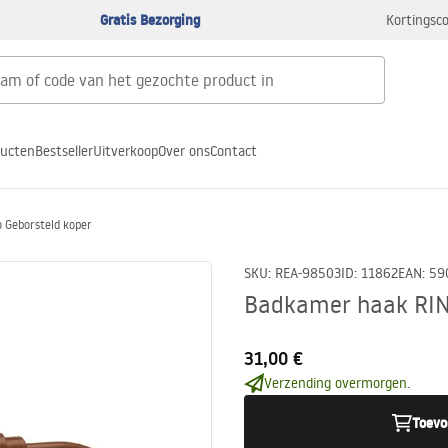
Gratis Bezorging
Kortingsco
ducten
Bestseller
Uitverkoop
Over ons
Contact
 Geborsteld koper
SKU
:
REA-98503
ID
:
11862
EAN
:
59
Badkamer haak RING
31,00 €
Verzending overmorgen.
Toevo