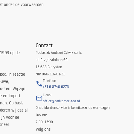
ef onder de voorwaarden
Contact
 1993 op de
Podlasiak Andrzej Cylwik sp. k.
ul. Przędzalniana 60
15-688 Białystok
bod, in reactie
NIP 966-216-01-21
Telefoon
euwe,
+31 6 8740 6273
cten. Wij zijn
E-mail
ie en import
office@badkamer-rea.nl
nen. Op basis
Onze klantenservice is bereikbaar op werkdagen
deren wij dat al
tussen:
ijn voor de
7:00–15:30
oneel.
Volg ons