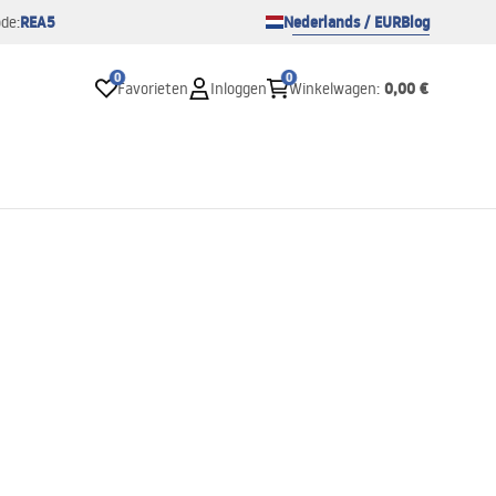
REA5
Nederlands / EUR
Blog
de:
0
0
0,00 €
Favorieten
Inloggen
Winkelwagen
: