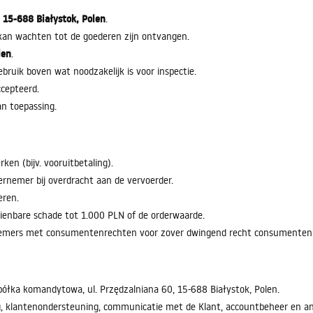
, 15-688 Białystok, Polen
.
 kan wachten tot de goederen zijn ontvangen.
len
.
bruik boven wat noodzakelijk is voor inspectie.
cepteerd.
an toepassing.
n (bijv. vooruitbetaling).
dernemer bij overdracht aan de vervoerder.
eren.
zienbare schade tot 1.000 PLN of de orderwaarde.
emers met consumentenrechten voor zover dwingend recht consumentenbe
półka komandytowa, ul. Przędzalniana 60, 15-688 Białystok, Polen.
, klantenondersteuning, communicatie met de Klant, accountbeheer en an