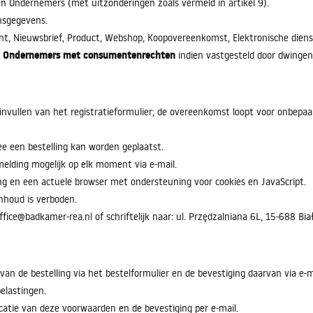
 Ondernemers (met uitzonderingen zoals vermeld in artikel 9).
nsgegevens.
unt, Nieuwsbrief, Product, Webshop, Koopovereenkomst, Elektronische d
Ondernemers met consumentenrechten
p
indien vastgesteld door dwinge
invullen van het registratieformulier; de overeenkomst loopt voor onbepaal
e een bestelling kan worden geplaatst.
melding mogelijk op elk moment via e-mail.
 en een actuele browser met ondersteuning voor cookies en JavaScript.
nhoud is verboden.
ffice@badkamer-rea.nl of schriftelijk naar: ul. Przędzalniana 6L, 15-688 Bia
 de bestelling via het bestelformulier en de bevestiging daarvan via e-m
belastingen.
atie van deze voorwaarden en de bevestiging per e-mail.