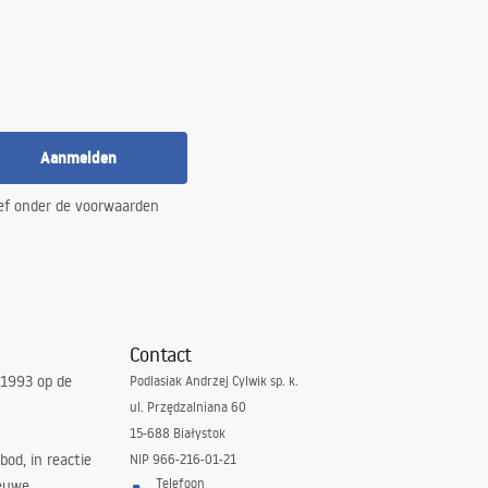
Aanmelden
ef onder de voorwaarden
Contact
 1993 op de
Podlasiak Andrzej Cylwik sp. k.
ul. Przędzalniana 60
15-688 Białystok
bod, in reactie
NIP 966-216-01-21
Telefoon
euwe,