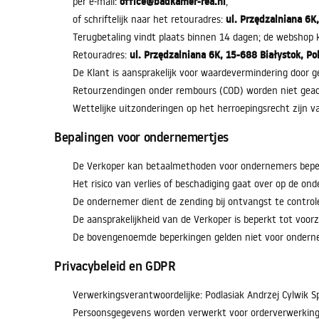
office@badkamer-rea.nl
per e-mail:
,
ul. Przędzalniana 6K
of schriftelijk naar het retouradres:
Terugbetaling vindt plaats binnen 14 dagen; de webshop
ul. Przędzalniana 6K, 15-688 Białystok, Po
Retouradres:
De Klant is aansprakelijk voor waardevermindering door ge
Retourzendingen onder rembours (COD) worden niet geac
Wettelijke uitzonderingen op het herroepingsrecht zijn v
Bepalingen voor ondernemertjes
De Verkoper kan betaalmethoden voor ondernemers beperke
Het risico van verlies of beschadiging gaat over op de on
De ondernemer dient de zending bij ontvangst te control
De aansprakelijkheid van de Verkoper is beperkt tot voor
De bovengenoemde beperkingen gelden niet voor ondern
Privacybeleid en GDPR
Verwerkingsverantwoordelijke: Podlasiak Andrzej Cylwik S
Persoonsgegevens worden verwerkt voor orderverwerking