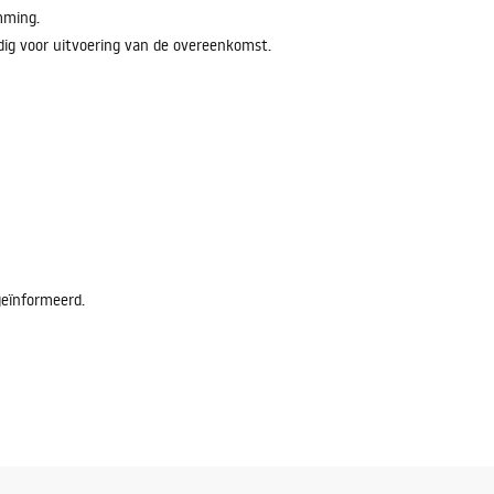
mming.
odig voor uitvoering van de overeenkomst.
geïnformeerd.