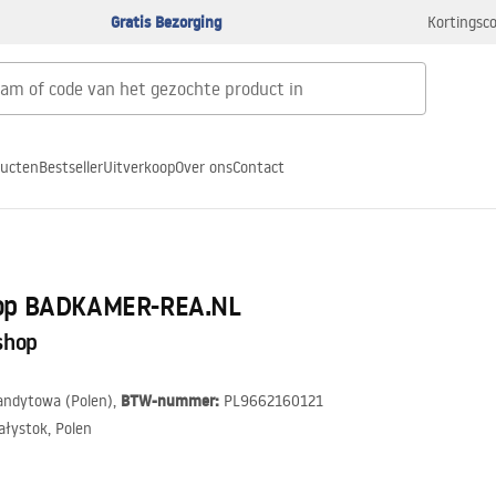
Gratis Bezorging
Kortingsco
ducten
Bestseller
Uitverkoop
Over ons
Contact
hop BADKAMER-REA.NL
shop
BTW-nummer:
andytowa (Polen),
PL9662160121
ałystok, Polen