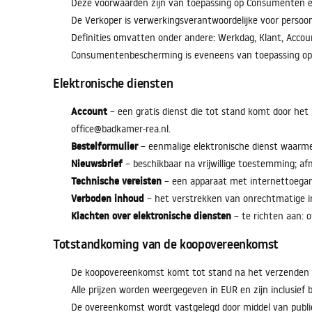
Deze voorwaarden zijn van toepassing op Consumenten en
De Verkoper is verwerkingsverantwoordelijke voor persoo
Definities omvatten onder andere: Werkdag, Klant, Acco
Consumentenbescherming is eveneens van toepassing o
Elektronische diensten
Account
– een gratis dienst die tot stand komt door het 
office@badkamer-rea.nl.
Bestelformulier
– eenmalige elektronische dienst waarme
Nieuwsbrief
– beschikbaar na vrijwillige toestemming; af
Technische vereisten
– een apparaat met internettoegang
Verboden inhoud
– het verstrekken van onrechtmatige i
Klachten over elektronische diensten
– te richten aan: o
Totstandkoming van de koopovereenkomst
De koopovereenkomst komt tot stand na het verzenden van
Alle prijzen worden weergegeven in EUR en zijn inclusief 
De overeenkomst wordt vastgelegd door middel van public