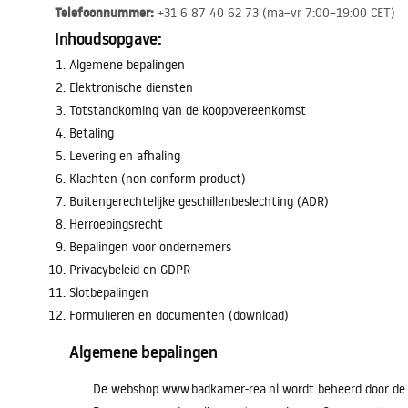
Telefoonnummer:
+31 6 87 40 62 73 (ma–vr 7:00–19:00 CET)
Toiletten
Inhoudsopgave:
Algemene bepalingen
Wastafels
Elektronische diensten
Totstandkoming van de koopovereenkomst
Baden en badwanden
Betaling
Levering en afhaling
Kranen
Klachten (non-conform product)
Buitengerechtelijke geschillenbeslechting (ADR)
Herroepingsrecht
Douches
Bepalingen voor ondernemers
Privacybeleid en GDPR
Keuken
Slotbepalingen
Formulieren en documenten (download)
Badkameraccessoires
Algemene bepalingen
De webshop www.badkamer-rea.nl wordt beheerd door de Ve