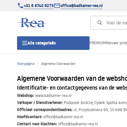
+31 6 8740 6273
office@badkamer-rea.nl
PREMIUM
Nieuwe pro
Alle categorieën
Startpagina
Algemene Voorwaarden
Douchecabines
Algemene Voorwaarden van de webs
Douchedeur
Identificatie- en contactgegevens van de web
Webshop:
www.badkamer-rea.nl
Douchebakken
Verkoper / Dienstverlener:
Podlasiak Andrzej Cylwik Spółka kom
Officieel correspondentieadres:
ul. Przędzalniana 60, 15-688 Bi
Hoofdcontact:
office@badkamer-rea.nl
Lineaire Douchegoten
Contact voor klachten:
office@badkamer-rea.nl