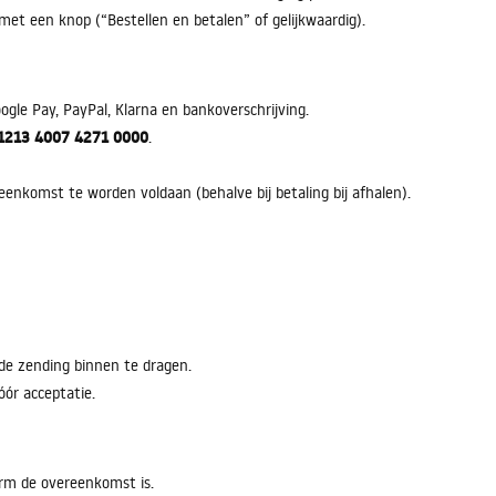
 met een knop (“Bestellen en betalen” of gelijkwaardig).
gle Pay, PayPal, Klarna en bankoverschrijving.
1213 4007 4271 0000
.
eenkomst te worden voldaan (behalve bij betaling bij afhalen).
 de zending binnen te dragen.
ór acceptatie.
orm de overeenkomst is.