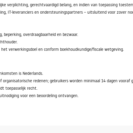
jke verplichting, gerechtvaardigd belang, en indien van toepassing toeste
ing, IT-leveranciers en ondersteuningspartners – uitsluitend voor zover n
ng, beperking, overdraagbaarheid en bezwaar.
chthouder.
r het verwerkingsdoel en conform boekhoudkundige/fiscale wetgeving.
nkomsten is Nederlands.
f organisatorische redenen; gebruikers worden minimaal 14 dagen vooraf 
dt toepasselijk recht.
 uitnodiging voor een beoordeling ontvangen.